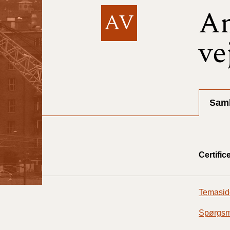
A
AV
ve
Saml
Certific
Temaside
Spørgsmål