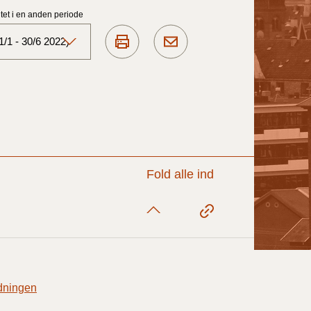
et i en anden periode
/1 - 30/6 2022)
Aktuelt)
1/7-31/12
1/1-30/6 2025)
Fold alle ind
1/7- 31/12
1/1- 30/06
rdningen
1/1- 31/12