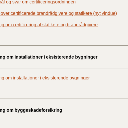
l og svar om certificeringsordningen
BR18 (
 over certificerede brandrådgivere og statikere (nyt vindue)
2022)
ng om certificering af statikere og brandrådgivere
BR18 (
2022)
BR18 (
ng om installationer i eksisterende bygninger
2022)
BR18 (
ng om installationer i eksisterende bygninger
2021)
BR18 (
BR18 (
ing om byggeskadeforsikring
2020)
BR18 (