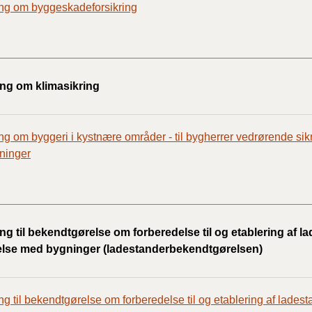
ng om byggeskadeforsikring
2020)
BR18 (
BR18 (
ing om klimasikring
2019)
BR18 (
ng om byggeri i kystnære områder - til bygherrer vedrørende sik
ninger
BR18 (
2018)
BR18 (
ng til bekendtgørelse om forberedelse til og etablering af l
else med bygninger (ladestanderbekendtgørelsen)
BR15 
Tidlig
ng til bekendtgørelse om forberedelse til og etablering af lades
2010)