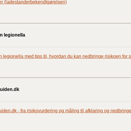
r (ladestanderbekendtgørelsen)
m legionella
 legionella med tips til, hvordan du kan nedbringe risikoen for 
uiden.dk
den.dk - fra risikovurdering og måling til afklaring og nedbringe