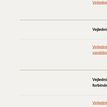
Vejledni
Vejledn
Vejledni
vandstig
Vejledni
forbind
Vejledni