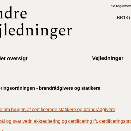
ndre
Se reglement
BR18 (1
jledninger
BR18 (
BR18 (
2025)
Vejledninger
et oversigt
BR18 (
BR18 (
eringsordningen - brandrådgivere og statikere
2024)
BR18 (
2024)
 om brugen af certificerede statikere og brandrådgivere
 og svar vedr. akkreditering og certificering ift. certificeringso
BR18 (
2023)