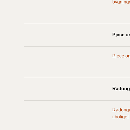
bygninge
Pjece o
Pjece om
Radong
Radongui
i boliger