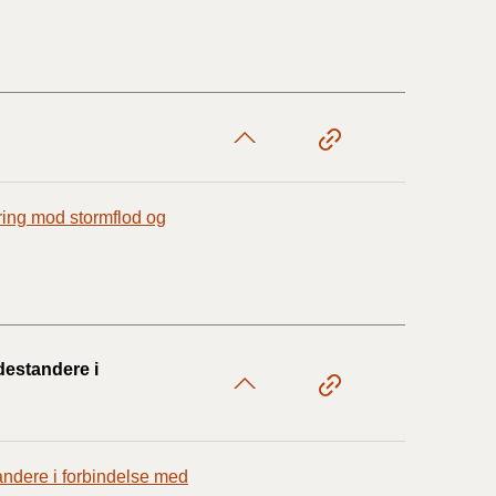
1/1-9/3 2020)
4/7-31/12
1/1-4/7 2019)
ring mod stormflod og
1/7-31/12
1/1-30/6 2018)
adestandere i
(2015-2018)
ere BR (1961-
tandere i forbindelse med