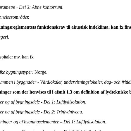
parametre - Del 3: Åbne kontorrum
.
nnelsesområder.
ngsreglementets funk­tionskrav til akustisk indeklima, kan fx find
ggeri
.
spitaler mv. kan fx
like bygningstyper
, Norge.
ymmen i byggnader - Vårdlokaler, undervisningslokaler, dag- och fritid
ger som der henvises til i afsnit 1.3 om definition af lydtekniske 
ger og af bygningsdele - Del 1: Luftlydisolation
.
ger og af bygningsdele - Del 2: Trinlydniveau
.
ygninger og af bygningselementer – Del 1: Luftlydisolation
.