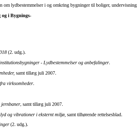
ion om lydbestem­melser i og omkring bygninger til boliger, undervisning
g og i Bygnings-
2018
(2. udg.).
institutionsbygninger - Lydbestemmelser og anbefalinger
.
omheder,
samt tillæg juli 2007.
 fra virksomheder
.
a jernbaner
, samt tillæg juli 2007.
alyd og vibrationer i eksternt miljø,
samt tilhørende rettelsesblad.
inger
(2. udg.).