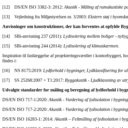
[12] DS/EN ISO 3382-3: 2012:
Akustik - Måling af rumakustiske 
[13] Vejledning fra Miljøstyrelsen nr. 3/2003:
Ekstern støj i byomda
Anvisninger om konstruktioner, der kan forventes at opfylde Bygni
[14] SBi-anvisning 237 (2011):
Lydisolering mellem boliger - nyby
[15] SBi-anvisning 244 (2014):
Lydisolering af klimaskærmen
.
Inspiration til fastlæggelse af projekteringsværdier i kontorbyggeri, ho
findes i:
[16] NS 8175:2019:
Lydforhold i bygninger, Lydklassifisering for u
[17] SS 25268:2007 + T1:2017:
Byggakustik - Ljudklassning av utr
Udvalgte standarder for måling og beregning af lydforhold i bygnin
DS/EN ISO 717-1:2020:
Akustik - Vurdering af lydisolation i bygnin
DS/EN ISO 717-2:2020:
Akustik - Vurdering af lydisolation i bygnin
DS/EN ISO 16283-1: 2014:
Akustik – Feltmåling af lydisolation i b