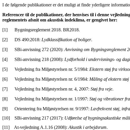
I de følgende publikationer er det muligt at finde yderligere informat
Referencer til de publikationer, der henvises til i denne vejlednin
reglementets afsnit om akustisk indeklima, er gengivet her:
[1] Bygningsreglement 2018. BR2018.
[2] DS 490:2018:
Lydklassifikation af boliger
.
[3] SBi-anvisning 272 (2020):
Anvisning om Bygningsreglement 
[4] SBi-anvisning 218 (2008):
Lydforhold i undervisnings- og dag
[5] Vejledning fra Miljøstyrelsen nr. 5/1984:
Ekstern støj fra virks
[6] Vejledning fra Miljøstyrelsen nr. 6/1984:
Måling af ekstern støj
[7] Vejledning fra Miljøstyrelsen nr. 4, 2007:
Støj fra veje
.
[8] Vejledning fra Miljøstyrelsen nr. 1/1997:
Støj og vibrationer fr
[9] Orientering fra Miljøstyrelsen nr. 9/1997:
Lavfrekvent støj, infr
[10] SBi-anvisning 217 (2017):
Udførelse af bygningsakustiske mål
[11] At-vejledning A.1.16 (2008):
Akustik i arbejdsrum
.