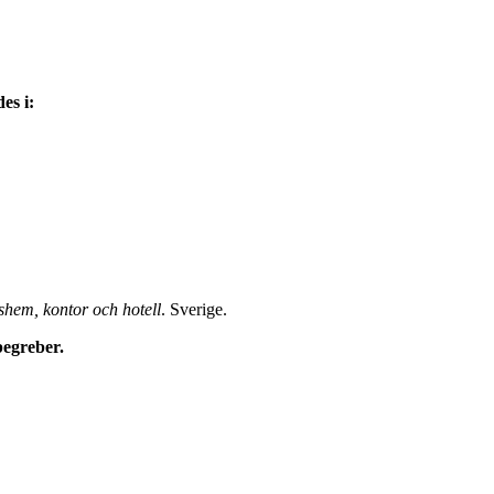
es i:
shem, kontor och hotell
. Sverige.
begreber.