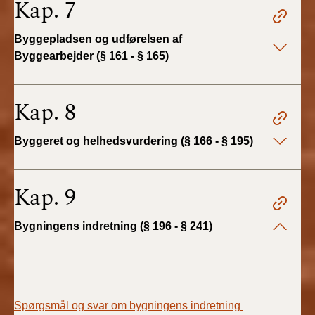
Kap. 7
BR18 (4/7-31/12
2019)
Byggepladsen og udførelsen af
Byggearbejder (§ 161 - § 165)
BR18 (1/1-4/7 2019)
BR18 (1/7-31/12
Kap. 8
2018)
Byggeret og helhedsvurdering (§ 166 - § 195)
BR18 (1/1-30/6
2018)
Kap. 9
BR15 (2015-2018)
Bygningens indretning (§ 196 - § 241)
Tidligere BR (1961-
2010)
Spørgsmål og svar om bygningens indretning