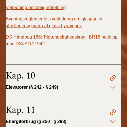
Vejledning om boligindretning
Bygningsreglementets vejledning om glaspartier,
glasflader og værn af glas i bygninger
DS Håndbog 186: Tilgængelighedskrav i BR18 holdt op
mod DS/ISO 21542
Kap. 10
Elevatorer (§ 242 - § 249)
Kap. 11
Energiforbrug (§ 250 - § 298)