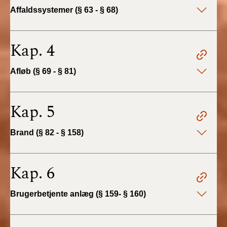
2022)
Affaldssystemer (§ 63 - § 68)
BR18 (1/1 - 30/6
2022)
Kap. 4
BR18 (29/6 - 31/12
Afløb (§ 69 - § 81)
2021)
BR18 (1/1-29/6
Kap. 5
2021)
Brand (§ 82 - § 158)
BR18 (1/7-31/12
2020)
Kap. 6
BR18 (10/3-30/6
2020)
Brugerbetjente anlæg (§ 159- § 160)
BR18 (1/1-9/3 2020)