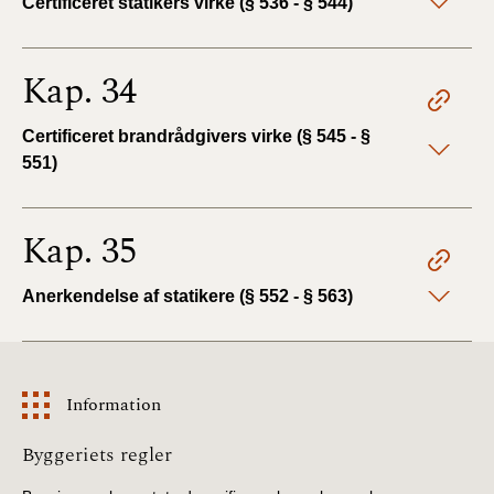
Certificeret statikers virke (§ 536 - § 544)
Kap. 34
Certificeret brandrådgivers virke (§ 545 - §
551)
Kap. 35
Anerkendelse af statikere (§ 552 - § 563)
Information
Information
Byggeriets regler