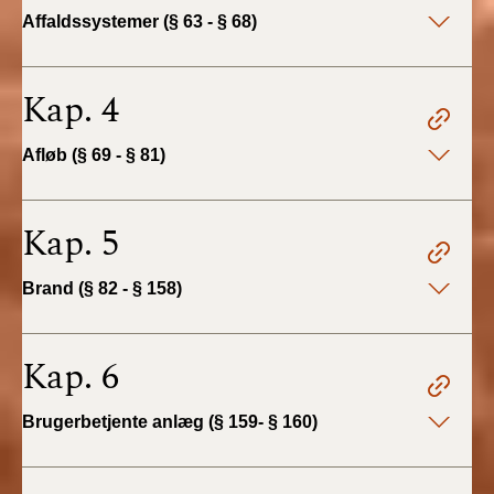
2022)
Affaldssystemer (§ 63 - § 68)
BR18 (1/1 - 30/6
2022)
Kap. 4
BR18 (29/6 - 31/12
Afløb (§ 69 - § 81)
2021)
BR18 (1/1-29/6
Kap. 5
2021)
Brand (§ 82 - § 158)
BR18 (1/7-31/12
2020)
Kap. 6
BR18 (10/3-30/6
2020)
Brugerbetjente anlæg (§ 159- § 160)
BR18 (1/1-9/3 2020)