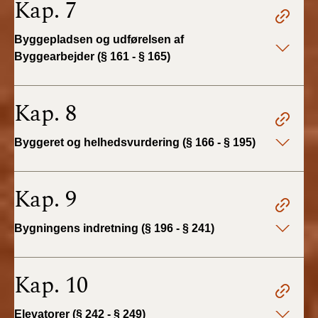
Kap. 7
BR18 (4/7-31/12
2019)
Byggepladsen og udførelsen af
Byggearbejder (§ 161 - § 165)
BR18 (1/1-4/7 2019)
BR18 (1/7-31/12
Kap. 8
2018)
Byggeret og helhedsvurdering (§ 166 - § 195)
BR18 (1/1-30/6
2018)
Kap. 9
BR15 (2015-2018)
Bygningens indretning (§ 196 - § 241)
Tidligere BR (1961-
2010)
Kap. 10
Elevatorer (§ 242 - § 249)