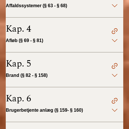
2022)
Affaldssystemer (§ 63 - § 68)
BR18 (1/1 - 30/6
2022)
Kap. 4
BR18 (29/6 - 31/12
Afløb (§ 69 - § 81)
2021)
BR18 (1/1-29/6
Kap. 5
2021)
Brand (§ 82 - § 158)
BR18 (1/7-31/12
2020)
Kap. 6
BR18 (10/3-30/6
2020)
Brugerbetjente anlæg (§ 159- § 160)
BR18 (1/1-9/3 2020)