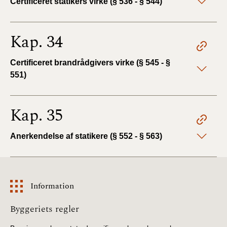
Certificeret statikers virke (§ 536 - § 544)
Kap. 34
Certificeret brandrådgivers virke (§ 545 - §
551)
Kap. 35
Anerkendelse af statikere (§ 552 - § 563)
Information
Information
Byggeriets regler