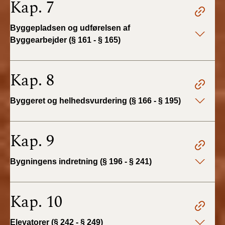
Kap. 7
BR18 (4/7-31/12
2019)
Byggepladsen og udførelsen af
Byggearbejder (§ 161 - § 165)
BR18 (1/1-4/7 2019)
BR18 (1/7-31/12
Kap. 8
2018)
Byggeret og helhedsvurdering (§ 166 - § 195)
BR18 (1/1-30/6
2018)
Kap. 9
BR15 (2015-2018)
Bygningens indretning (§ 196 - § 241)
Tidligere BR (1961-
2010)
Kap. 10
Elevatorer (§ 242 - § 249)