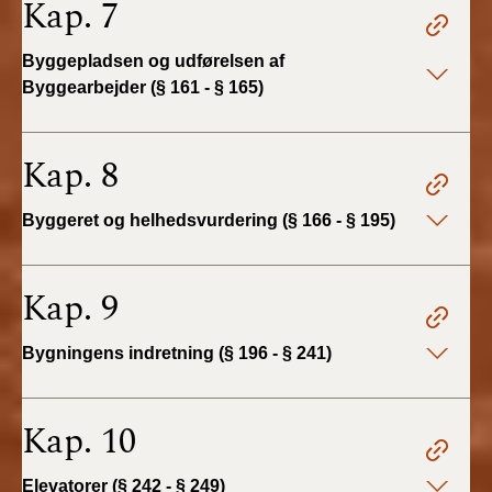
Kap. 7
BR18 (4/7-31/12
2019)
Byggepladsen og udførelsen af
Byggearbejder (§ 161 - § 165)
BR18 (1/1-4/7 2019)
BR18 (1/7-31/12
Kap. 8
2018)
Byggeret og helhedsvurdering (§ 166 - § 195)
BR18 (1/1-30/6
2018)
Kap. 9
BR15 (2015-2018)
Bygningens indretning (§ 196 - § 241)
Tidligere BR (1961-
2010)
Kap. 10
Elevatorer (§ 242 - § 249)