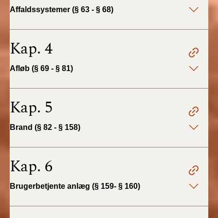
2022)
Affaldssystemer (§ 63 - § 68)
BR18 (1/1 - 30/6
2022)
Kap. 4
BR18 (29/6 - 31/12
Afløb (§ 69 - § 81)
2021)
BR18 (1/1-29/6
Kap. 5
2021)
Brand (§ 82 - § 158)
BR18 (1/7-31/12
2020)
Kap. 6
BR18 (10/3-30/6
2020)
Brugerbetjente anlæg (§ 159- § 160)
BR18 (1/1-9/3 2020)