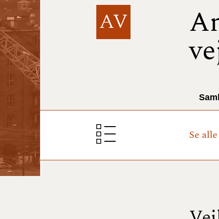
A
AV
ve
Saml
Se all
Vej