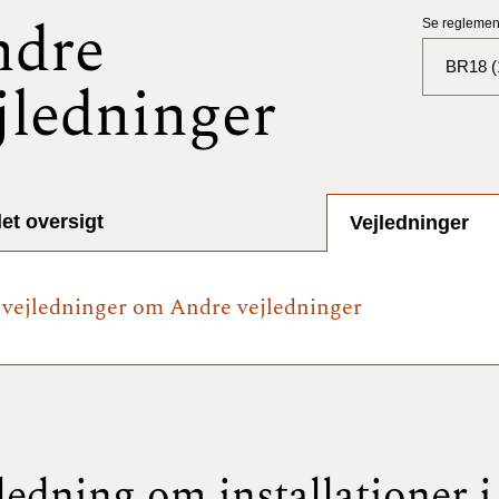
ndre
Se reglement
BR18 (
jledninger
BR18 (
BR18 (
2025)
et oversigt
Vejledninger
BR18 (
e vejledninger om Andre vejledninger
BR18 (
2024)
BR18 (
2024)
BR18 (
ledning om installationer i
2023)