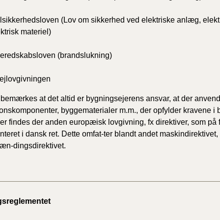
2020)
Elsikkerhedsloven (Lov om sikkerhed ved elektriske anlæg, elektr
ktrisk materiel)
BR18 (
Beredskabsloven (brandslukning)
BR18 (
2019)
Vejlovgivningen
BR18 (
 bemærkes at det altid er bygningsejerens ansvar, at der anven
tionskomponenter, byggematerialer m.m., der opfylder kravene i
BR18 (
r findes der anden europæisk lovgivning, fx direktiver, som på fo
2018)
teret i dansk ret. Dette omfat-ter blandt andet maskindirektivet,
æn-dingsdirektivet.
BR18 (
BR15 
sreglementet
Tidlig
2010)