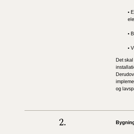
• 
ele
• 
• 
Det skal
installa
Derudove
implemen
og lavsp
2.
Bygning