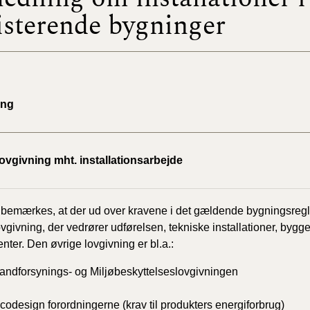
isterende bygninger
BR18 (
2022)
BR18 (
2022)
ing
BR18 (
2022)
ovgivning mht. installationsarbejde
BR18 (
2021)
 bemærkes, at der ud over kravene i det gældende bygningsregle
BR18 (
vgivning, der vedrører udførelsen, tekniske installationer, bygg
ter. Den øvrige lovgivning er bl.a.:
BR18 (
Vandforsynings- og Miljøbeskyttelseslovgivningen
2020)
codesign forordningerne (krav til produkters energiforbrug)
BR18 (