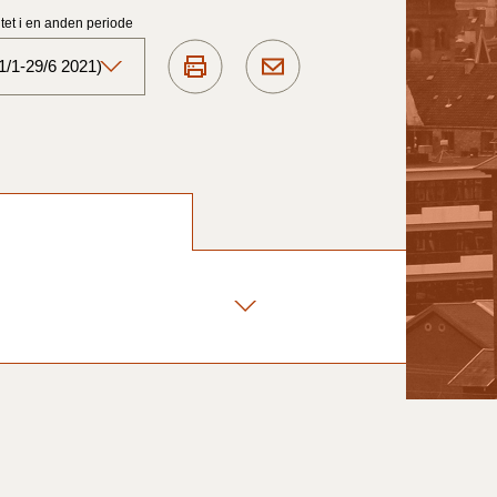
et i en anden periode
1/1-29/6 2021)
Aktuelt)
1/7-31/12
1/1-30/6 2025)
1/7- 31/12
1/1- 30/06
1/1- 31/12