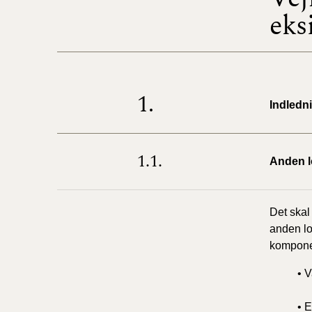
eks
1.
Indledn
1.1.
Anden l
Det skal
anden lo
komponen
• 
• E