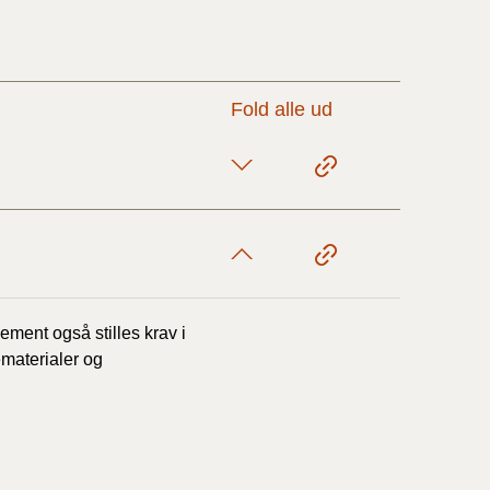
17/9 - 31/12
Fold alle ud
1/7 - 16/9
1/1 - 30/6
29/6 - 31/12
ment også stilles krav i
1/1-29/6 2021)
ematerialer og
1/7-31/12
10/3-30/6