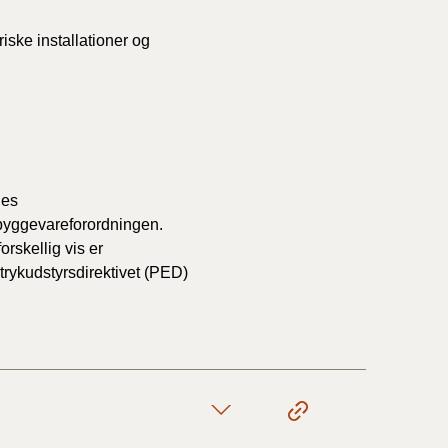
iske installationer og
1/1-9/3 2020)
4/7-31/12
1/1-4/7 2019)
des
 byggevareforordningen.
1/7-31/12
rskellig vis er
 trykudstyrsdirektivet (PED)
1/1-30/6 2018)
(2015-2018)
ere BR (1961-