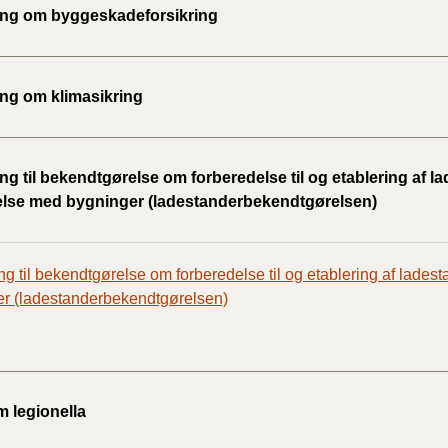
ing om byggeskadeforsikring
BR18 (
2022)
ing om klimasikring
BR18 (
2022)
ng til bekendtgørelse om forberedelse til og etablering af l
BR18 (
else med bygninger (ladestanderbekendtgørelsen)
2022)
BR18 (
ng til bekendtgørelse om forberedelse til og etablering af lades
2021)
r (ladestanderbekendtgørelsen)
BR18 (
BR18 (
2020)
m legionella
BR18 (