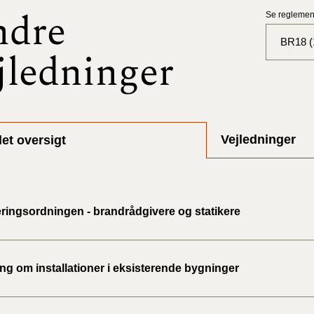
ndre
Se reglement
BR18 (
jledninger
BR18 (
BR18 (
2025)
Vejledninger
et oversigt
BR18 (
BR18 (
eringsordningen - brandrådgivere og statikere
2024)
BR18 (
2024)
ng om installationer i eksisterende bygninger
BR18 (
2023)