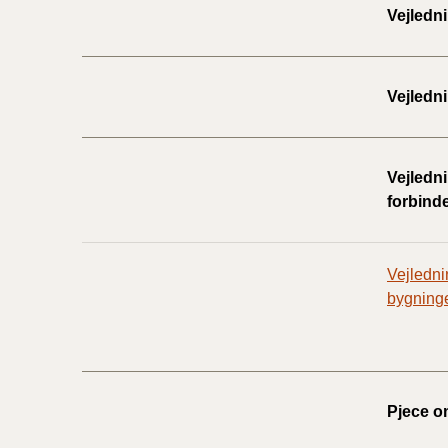
Vejledn
Vejledn
Vejledni
forbind
Vejledni
bygninge
Pjece o