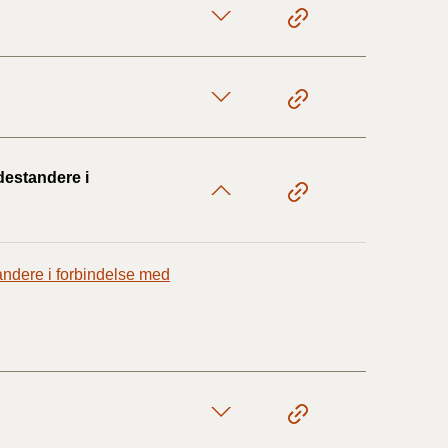
17/9 - 31/12
1/7 - 16/9
adestandere i
1/1 - 30/6
29/6 - 31/12
tandere i forbindelse med
1/1-29/6 2021)
1/7-31/12
10/3-30/6