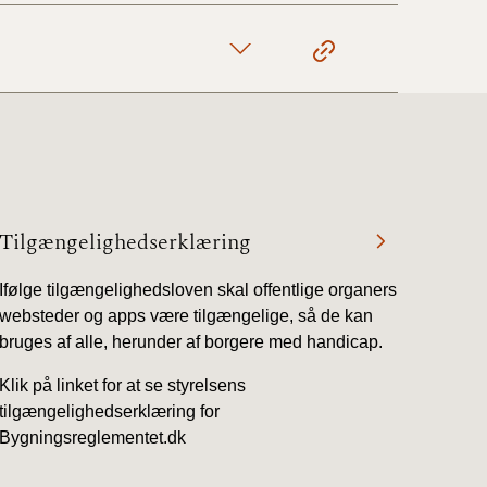
1/1-9/3 2020)
4/7-31/12
1/1-4/7 2019)
Tilgængelighedserklæring
1/7-31/12
Ifølge tilgængelighedsloven skal offentlige organers
websteder og apps være tilgængelige, så de kan
1/1-30/6 2018)
bruges af alle, herunder af borgere med handicap.
Klik på linket for at se styrelsens
(2015-2018)
tilgængelighedserklæring for
Bygningsreglementet.dk
ere BR (1961-