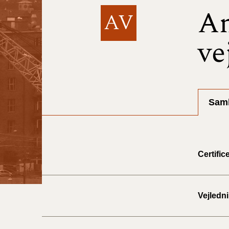
A
AV
ve
Saml
Certific
Vejledni