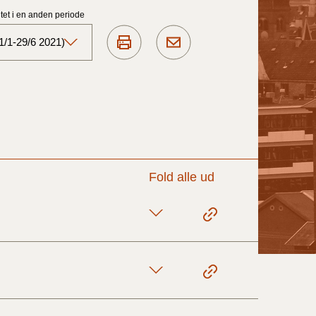
et i en anden periode
1/1-29/6 2021)
Aktuelt)
1/7-31/12
1/1-30/6 2025)
Fold alle ud
1/7- 31/12
1/1- 30/06
1/1- 31/12