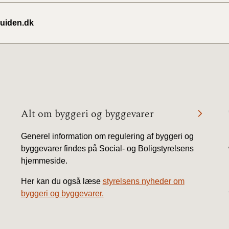
2020)
uiden.dk
BR18 (
BR18 (
2019)
BR18 (
Alt om byggeri og byggevarer
BR18 (
2018)
Generel information om regulering af byggeri og
byggevarer findes på Social- og Boligstyrelsens
BR18 (
hjemmeside.
Her kan du også læse
styrelsens nyheder om
BR15 
byggeri og byggevarer.
Tidlig
2010)