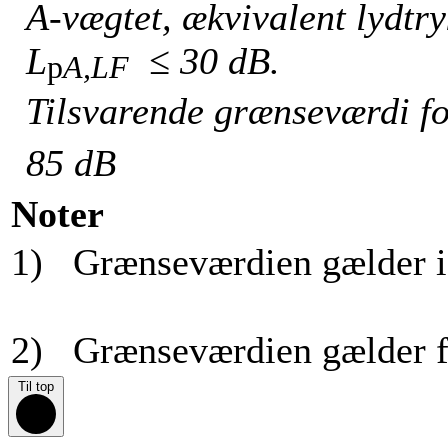
A-vægtet, ækvivalent lydtr
L
≤ 30 dB.
p
A,LF
Tilsvarende grænseværdi fo
85 dB
Noter
1) Grænseværdien gælder i
2) Grænseværdien gælder for
Til top