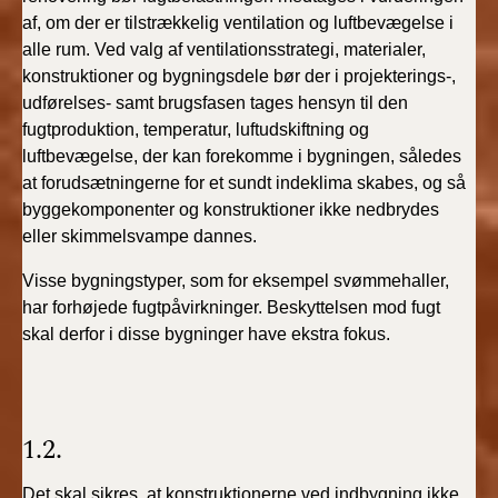
BR18 (4/7-31/12
af, om der er tilstrækkelig ventilation og luftbevægelse i
2019)
alle rum. Ved valg af ventilationsstrategi, materialer,
konstruktioner og bygningsdele bør der i projekterings-,
BR18 (1/1-4/7 2019)
udførelses- samt brugsfasen tages hensyn til den
fugtproduktion, temperatur, luftudskiftning og
BR18 (1/7-31/12
luftbevægelse, der kan forekomme i bygningen, således
2018)
at forudsætningerne for et sundt indeklima skabes, og så
byggekomponenter og konstruktioner ikke nedbrydes
BR18 (1/1-30/6
eller skimmelsvampe dannes.
2018)
Visse bygningstyper, som for eksempel svømmehaller,
BR15 (2015-2018)
har forhøjede fugtpåvirkninger. Beskyttelsen mod fugt
skal derfor i disse bygninger have ekstra fokus.
Tidligere BR (1961-
2010)
1.2.
Det skal sikres, at konstruktionerne ved indbygning ikke