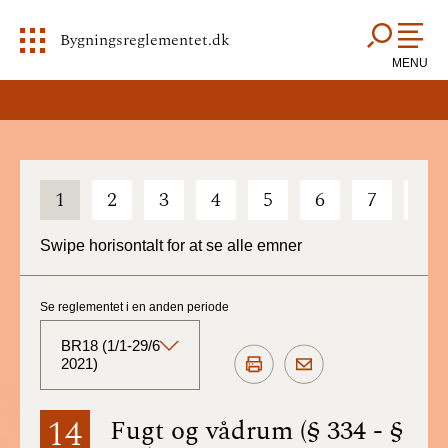
Bygningsreglementet.dk
MENU
1
2
3
4
5
6
7
8
Swipe horisontalt for at se alle emner
Se reglementet i en anden periode
BR18 (1/1-29/6
2021)
BR18 (Aktuelt)
14
Fugt og vådrum (§ 334 - §