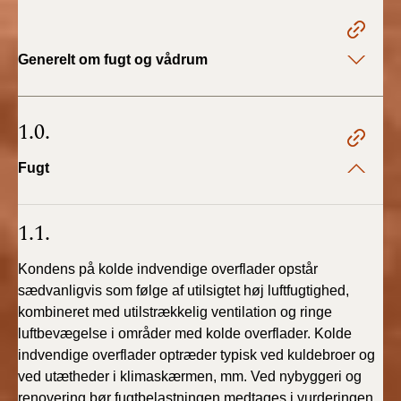
2022)
BR18 (1/1 - 30/6
Generelt om fugt og vådrum
2022)
BR18 (29/6 - 31/12
1.0.
2021)
Fugt
BR18 (1/1-29/6
2021)
1.1.
BR18 (1/7-31/12
2020)
Kondens på kolde indvendige overflader opstår
sædvanligvis som følge af utilsigtet høj luftfugtighed,
BR18 (10/3-30/6
kombineret med utilstrækkelig ventilation og ringe
2020)
luftbevægelse i områder med kolde overflader. Kolde
indvendige overflader optræder typisk ved kuldebroer og
BR18 (1/1-9/3 2020)
ved utætheder i klimaskærmen, mm. Ved nybyggeri og
renovering bør fugtbelastningen medtages i vurderingen