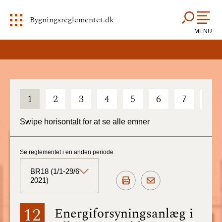
Bygningsreglementet.dk
MENU
1
2
3
4
5
6
7
8
Swipe horisontalt for at se alle emner
Se reglementet i en anden periode
BR18 (1/1-29/6
2021)
BR18 (Aktuelt)
12
Energiforsyningsanlæg i