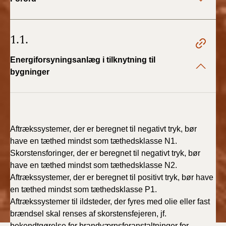
2022)
BR18 (1/1 - 30/6
1.1.
2022)
Energiforsyningsanlæg i tilknytning til
BR18 (29/6 - 31/12
bygninger
2021)
BR18 (1/1-29/6
2021)
Aftrækssystemer, der er beregnet til negativt tryk, bør
BR18 (1/7-31/12
have en tæthed mindst som tæthedsklasse N1.
2020)
Skorstensforinger, der er beregnet til negativt tryk, bør
have en tæthed mindst som tæthedsklasse N2.
BR18 (10/3-30/6
Aftrækssystemer, der er beregnet til positivt tryk, bør have
2020)
en tæthed mindst som tæthedsklasse P1.
Aftrækssystemer til ildsteder, der fyres med olie eller fast
BR18 (1/1-9/3 2020)
brændsel skal renses af skorstensfejeren, jf.
bekendtgørelse for brandværnsforanstaltninger for