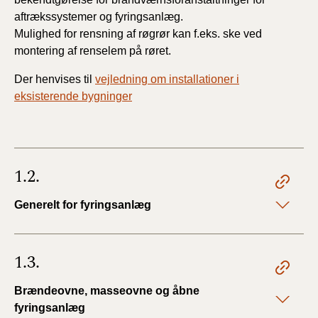
BR18 (4/7-31/12
aftrækssystemer og fyringsanlæg.
2019)
Mulighed for rensning af røgrør kan f.eks. ske ved
montering af renselem på røret.
BR18 (1/1-4/7 2019)
Der henvises til
vejledning om installationer i
BR18 (1/7-31/12
eksisterende bygninger
2018)
BR18 (1/1-30/6
2018)
1.2.
BR15 (2015-2018)
Generelt for fyringsanlæg
Tidligere BR (1961-
2010)
1.3.
Brændeovne, masseovne og åbne
fyringsanlæg