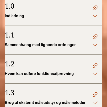
2022)
1.0
BR18 (1/1 - 30/6
Indledning
2022)
BR18 (29/6 - 31/12
1.1
2021)
Sammenhæng med lignende ordninger
BR18 (1/1-29/6
2021)
1.2
BR18 (1/7-31/12
2020)
Hvem kan udføre funktionsafprøvning
BR18 (10/3-30/6
2020)
1.3
BR18 (1/1-9/3 2020)
Brug af eksternt måleudstyr og målemetoder