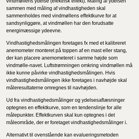
vindmøllens ydelse (elektrisk effekt). Måling af ydelsen
sammen med måling af vindhastigheden skal
sammenholdes med vindmøllens effektkurve for at
sandsynliggøre, at vindmøllen har den forudsatte
energimæssige ydeevne.
Vindhastighedsmålingen foretages fx med et kalibreret
anemometer monteret på toppen af en mast eller stang,
der kan placere anemometeret i samme højde som
vindmølle-navet. Luftstrømningen omkring vindmøllen må
ikke kunne påvirke vindhastighedsmålingen. Hvis
vindhastighedsmålingen ikke foretages i navhøjde skal
måleresultaterne omregnes til navhøjden.
Ud fra vindhastighedsmålinger og ydelsesaflæsninger
optegnes en effektkurve, som en tendenslinje for alle
målepunkter. Effektkurven skal kun optegnes i det
måleområde, der er foretaget vindhastighedsmålinger i.
Alternativt til ovenstående kan evalueringsmetoden