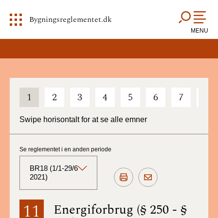
Bygningsreglementet.dk
MENU
1
2
3
4
5
6
7
8
Swipe horisontalt for at se alle emner
Se reglementet i en anden periode
BR18 (1/1-29/6
2021)
BR18 (Aktuelt)
11
Energiforbrug (§ 250 - §