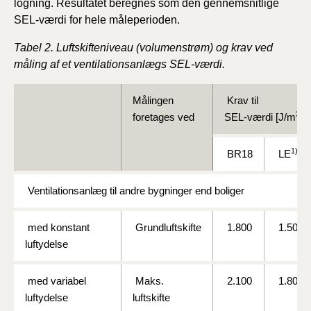
logning. Resultatet beregnes som den gennemsnitlige
SEL-værdi for hele måleperioden.
Tabel 2. Luftskifteniveau (volumenstrøm) og krav ved
måling af et ventilationsanlægs SEL-værdi.
Målingen
Krav til
3
foretages ved
SEL-værdi [J/m
]
1)
BR18
LE
Ventilationsanlæg til andre bygninger end boliger
med konstant
Grundluftskifte
1.800
1.500
luftydelse
med variabel
Maks.
2.100
1.800
luftydelse
luftskifte