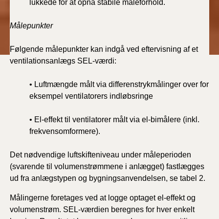
lukkede for at opnå stabile måleforhold.
Målepunkter
Følgende målepunkter kan indgå ved eftervisning af et
ventilationsanlægs SEL-værdi:
• Luftmængde målt via differenstrykmålinger over for
eksempel ventilatorers indløbsringe
• El-effekt til ventilatorer målt via el-bimålere (inkl.
frekvensomformere).
Det nødvendige luftskifteniveau under måleperioden
(svarende til volumenstrømmene i anlægget) fastlægges
ud fra anlægstypen og bygningsanvendelsen, se tabel 2.
Målingerne foretages ved at logge optaget el-effekt og
volumenstrøm. SEL-værdien beregnes for hver enkelt