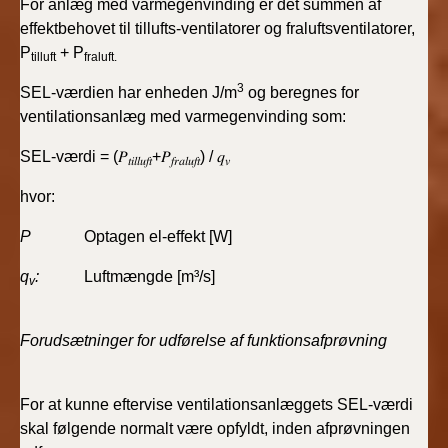
For anlæg med varmegenvinding er det summen af
effektbehovet til tillufts-ventilatorer og fraluftsventilatorer,
P
+ P
tilluft
fraluft.
3
SEL-værdien har enheden J/m
og beregnes for
ventilationsanlæg med varmegenvinding som:
SEL-værdi = (𝑃
+𝑃
) / 𝑞
𝑡𝑖𝑙𝑙𝑢𝑓𝑡
𝑓𝑟𝑎𝑙𝑢𝑓𝑡
𝑣
hvor:
P
Optagen el-effekt [W]
q
:
Luftmængde [m³/s]
v
Forudsætninger for udførelse af funktionsafprøvning
For at kunne eftervise ventilationsanlæggets SEL-værdi
skal følgende normalt være opfyldt, inden afprøvningen