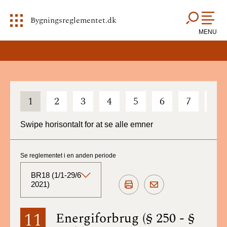
Bygningsreglementet.dk
MENU
1
2
3
4
5
6
7
8
Swipe horisontalt for at se alle emner
Se reglementet i en anden periode
BR18 (1/1-29/6
2021)
BR18 (Aktuelt)
11
Energiforbrug (§ 250 - §