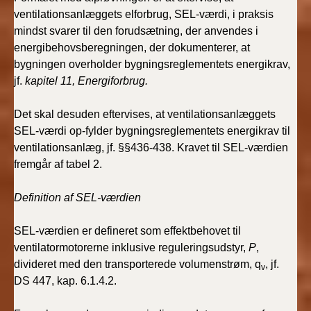
ventilationsanlæggets elforbrug, SEL-værdi, i praksis
mindst svarer til den forudsætning, der anvendes i
energibehovsberegningen, der dokumenterer, at
bygningen overholder bygningsreglementets energikrav,
jf.
kapitel 11, Energiforbrug.
Det skal desuden eftervises, at ventilationsanlæggets
SEL-værdi op-fylder bygningsreglementets energikrav til
ventilationsanlæg, jf. §§436-438. Kravet til SEL-værdien
fremgår af tabel 2.
Definition af SEL-værdien
SEL-værdien er defineret som effektbehovet til
ventilatormotorerne inklusive reguleringsudstyr,
P
,
divideret med den transporterede volumenstrøm, q
, jf.
v
DS 447, kap. 6.1.4.2.