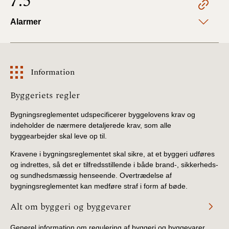
7.5
Alarmer
Information
Information
Byggeriets regler
Bygningsreglementet udspecificerer byggelovens krav og
indeholder de nærmere detaljerede krav, som alle
byggearbejder skal leve op til.
Kravene i bygningsreglementet skal sikre, at et byggeri udføres
og indrettes, så det er tilfredsstillende i både brand-, sikkerheds-
og sundhedsmæssig henseende. Overtrædelse af
bygningsreglementet kan medføre straf i form af bøde.
Alt om byggeri og byggevarer
Generel information om regulering af byggeri og byggevarer