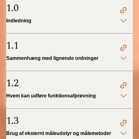
2022)
1.0
BR18 (1/1 - 30/6
Indledning
2022)
BR18 (29/6 - 31/12
1.1
2021)
Sammenhæng med lignende ordninger
BR18 (1/1-29/6
2021)
1.2
BR18 (1/7-31/12
2020)
Hvem kan udføre funktionsafprøvning
BR18 (10/3-30/6
2020)
1.3
BR18 (1/1-9/3 2020)
Brug af eksternt måleudstyr og målemetoder