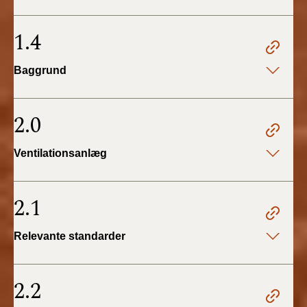
BR18 (4/7-31/12
2019)
1.4
BR18 (1/1-4/7 2019)
Baggrund
BR18 (1/7-31/12
2018)
2.0
BR18 (1/1-30/6
Ventilationsanlæg
2018)
BR15 (2015-2018)
2.1
Tidligere BR (1961-
Relevante standarder
2010)
2.2