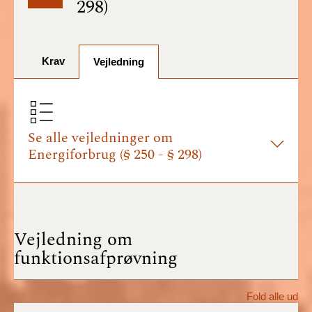
298)
BR18 (1/7-31/12
2025)
Krav
BR18 (1/1-30/6
Vejledning
2025)
BR18 (1/7- 31/12
2024)
Se alle vejledninger om
Energiforbrug (§ 250 - § 298)
BR18 (1/1- 30/06
2024)
BR18 (1/1- 31/12
2023)
Vejledning om
funktionsafprøvning
BR18 (17/9 - 31/12
2022)
Fold alle ud
BR18 (1/7 - 16/9