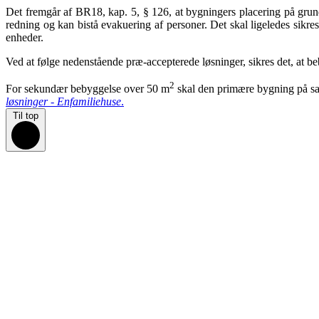
Det fremgår af BR18, kap. 5, § 126, at bygningers placering på grund
redning og kan bistå evakuering af personer. Det skal ligeledes sikr
enheder.
Ved at følge nedenstående præ-accepterede løsninger, sikres det, at beb
2
For sekundær bebyggelse over 50 m
skal den primære bygning på sa
løsninger - Enfamiliehuse
.
Til top