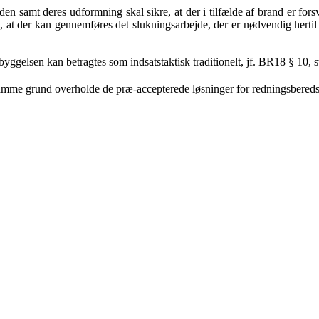
en samt deres udformning skal sikre, at der i tilfælde af brand er fors
es, at der kan gennemføres det slukningsarbejde, der er nødvendig her
yggelsen kan betragtes som indsatstaktisk traditionelt, jf. BR18 § 10, st
mme grund overholde de præ-accepterede løsninger for redningsbereds