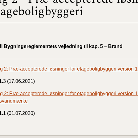
tageboligbyggeri
BR18 (
2022)
BR18 (
2022)
til Bygningsreglementets vejledning til kap. 5 – Brand
BR18 (
2022)
g 2: Præ-accepterede løsninger for etageboligbyggeri version 1
BR18 (
1.3 (17.06.2021)
2021)
g 2: Præ-accepterede løsninger for etageboligbyggeri version 
BR18 (
gsvandmærke
1.1 (01.07.2020)
BR18 (
2020)
BR18 (