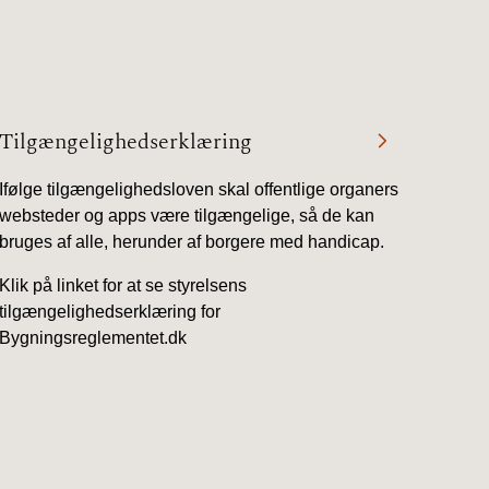
1/1-9/3 2020)
4/7-31/12
Tilgængelighedserklæring
Ifølge tilgængelighedsloven skal offentlige organers
1/1-4/7 2019)
websteder og apps være tilgængelige, så de kan
bruges af alle, herunder af borgere med handicap.
1/7-31/12
Klik på linket for at se styrelsens
tilgængelighedserklæring for
Bygningsreglementet.dk
1/1-30/6 2018)
(2015-2018)
ere BR (1961-