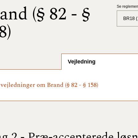
and (§ 82 - §
Se reglement
BR18 (
8)
BR18 (
BR18 (
2025)
Vejledning
BR18 (
 vejledninger om Brand (§ 82 - § 158)
BR18 (
2024)
BR18 (
2024)
BR18 (
ag 2 - Præ-accepterede løs
2023)