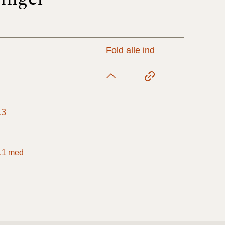
17/9 - 31/12
Fold alle ind
1/7 - 16/9
1/1 - 30/6
.3
29/6 - 31/12
1.1 med
1/1-29/6 2021)
1/7-31/12
10/3-30/6