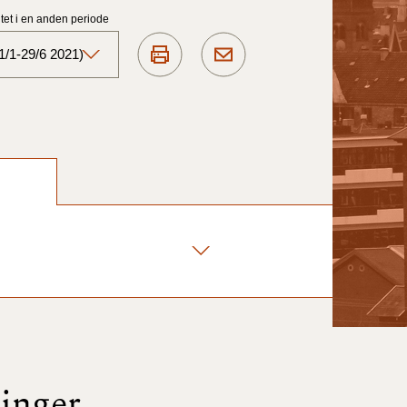
et i en anden periode
1/1-29/6 2021)
Aktuelt)
1/7-31/12
1/1-30/6 2025)
1/7- 31/12
1/1- 30/06
1/1- 31/12
ninger