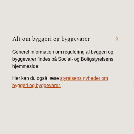
2020)
BR18 (
BR18 (
Alt om byggeri og byggevarer
2019)
Generel information om regulering af byggeri og
BR18 (
byggevarer findes på Social- og Boligstyrelsens
hjemmeside.
BR18 (
2018)
Her kan du også læse
styrelsens nyheder om
byggeri og byggevarer.
BR18 (
BR15 
Tidlig
2010)