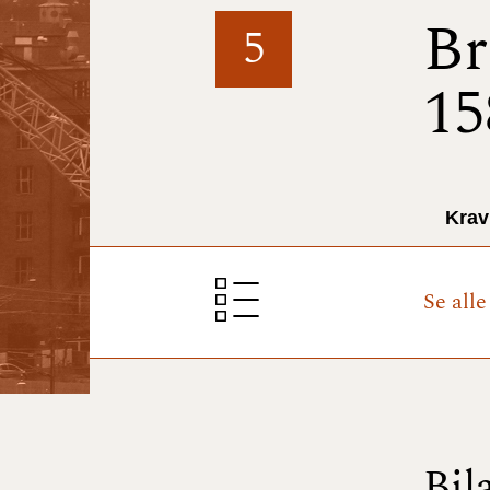
Br
5
15
Krav
Se alle
Bil