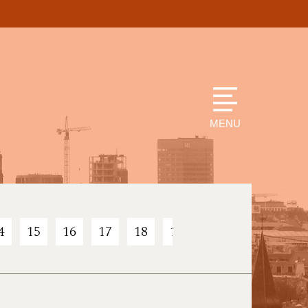
MENU
4
15
16
17
18
19
20
21
22