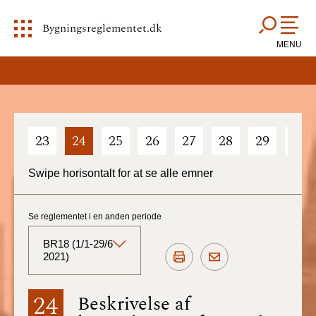
Bygningsreglementet.dk
MENU
23
24
25
26
27
28
29
30
Swipe horisontalt for at se alle emner
Se reglementet i en anden periode
BR18 (1/1-29/6
2021)
BR18 (Aktuelt)
24
Beskrivelse af