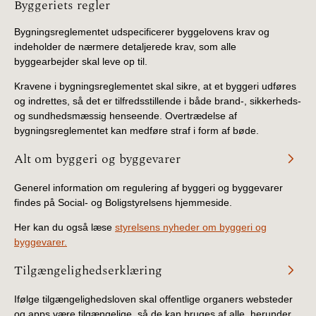
Information
Byggeriets regler
Bygningsreglementet udspecificerer byggelovens krav og
indeholder de nærmere detaljerede krav, som alle
byggearbejder skal leve op til.
Kravene i bygningsreglementet skal sikre, at et byggeri udføres
og indrettes, så det er tilfredsstillende i både brand-, sikkerheds-
og sundhedsmæssig henseende. Overtrædelse af
bygningsreglementet kan medføre straf i form af bøde.
Alt om byggeri og byggevarer
Generel information om regulering af byggeri og byggevarer
findes på Social- og Boligstyrelsens hjemmeside.
Her kan du også læse
styrelsens nyheder om byggeri og
byggevarer.
Tilgængelighedserklæring
Ifølge tilgængelighedsloven skal offentlige organers websteder
og apps være tilgængelige, så de kan bruges af alle, herunder