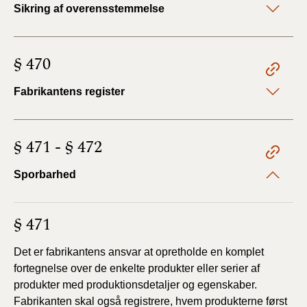
Sikring af overensstemmelse
BR18 (4/7-31/12
2019)
BR18 (1/1-4/7 2019)
§ 470
Fabrikantens register
BR18 (1/7-31/12
2018)
BR18 (1/1-30/6
§ 471 - § 472
2018)
Sporbarhed
BR15 (2015-2018)
§ 471
Tidligere BR (1961-
2010)
Det er fabrikantens ansvar at opretholde en komplet
fortegnelse over de enkelte produkter eller serier af
produkter med produktionsdetaljer og egenskaber.
Fabrikanten skal også registrere, hvem produkterne først