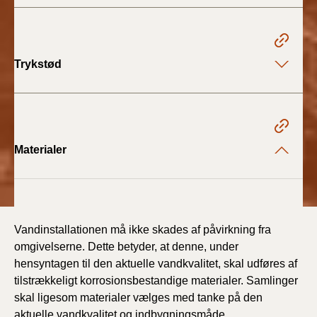
BR18 (4/7-31/12
2019)
BR18 (1/1-4/7 2019)
Trykstød
BR18 (1/7-31/12
2018)
BR18 (1/1-30/6
Materialer
2018)
BR15 (2015-2018)
Vandinstallationen må ikke skades af påvirkning fra
Tidligere BR (1961-
2010)
omgivelserne. Dette betyder, at denne, under
hensyntagen til den aktuelle vandkvalitet, skal udføres af
tilstrækkeligt korrosionsbestandige materialer. Samlinger
skal ligesom materialer vælges med tanke på den
aktuelle vandkvalitet og indbygningsmåde.