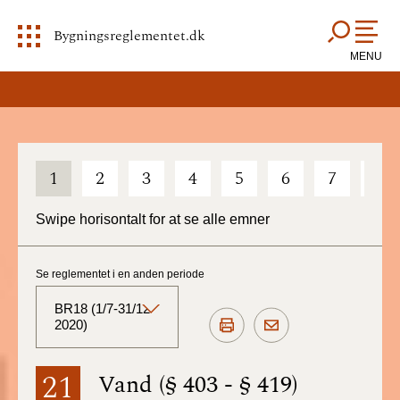
Bygningsreglementet.dk
MENU
1
2
3
4
5
6
7
8
Swipe horisontalt for at se alle emner
Se reglementet i en anden periode
BR18 (1/7-31/12
2020)
BR18 (Aktuelt)
21
Vand (§ 403 - § 419)