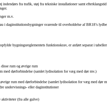
øj indendørs fra trafik, støj fra tekniske installationer samt efterklang
nger.
inger m.v.
eau i daginstitutionsbygninger svarende til overholdelse af BR18’s lydb
pfylde bygningsreglementets funktionskrav, er anført separat i tabellern
m disse rum
og øvrige rum
 rum med dørforbindelse (samlet lydisolation for væg med dør mv.)
vrige rum med dørforbindelse (samlet lydisolation for væg med dør m
e undervisnings- eller daginstitutioner
 aktiviteter
(fra alle gulve)