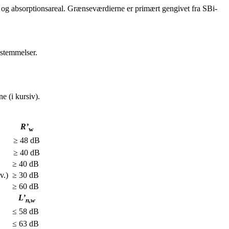
stid og absorptionsareal. Grænseværdierne er primært gengivet fra SBi-
estemmelser.
e (i kursiv).
R’
w
≥ 48 dB
≥ 40 dB
≥ 40 dB
v.)
≥ 30 dB
≥ 60 dB
L
’
n,w
≤ 58 dB
≤ 63 dB