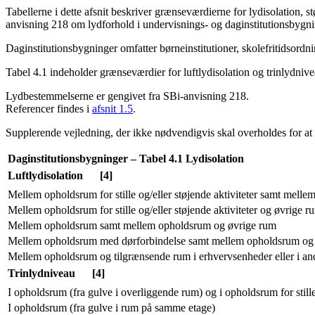
Tabellerne i dette afsnit beskriver grænseværdierne for lydisolation, st
anvisning 218 om lydforhold i undervisnings- og daginstitutionsbygni
Daginstitutionsbygninger omfatter børneinstitutioner, skolefritidsordn
Tabel 4.1 indeholder grænseværdier for luftlydisolation og trinlydniv
Lydbestemmelserne er gengivet fra SBi-anvisning 218.
Referencer findes i
afsnit 1.5
.
Supplerende vejledning, der ikke nødvendigvis skal overholdes for at o
Daginstitutionsbygninger – Tabel 4.1 Lydisolation
Luftlydisolation
[4]
Mellem opholdsrum for stille og/eller støjende aktiviteter samt melle
Mellem opholdsrum for stille og/eller støjende aktiviteter og øvrige
Mellem opholdsrum samt mellem opholdsrum og øvrige rum
Mellem opholdsrum med dørforbindelse samt mellem opholdsrum og ø
Mellem opholdsrum og tilgrænsende rum i erhvervsenheder eller i andr
Trinlydniveau
[4]
I opholdsrum (fra gulve i overliggende rum) og i opholdsrum for stille
I opholdsrum (fra gulve i rum på samme etage)