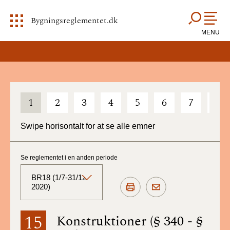
Bygningsreglementet.dk
MENU
1
2
3
4
5
6
7
8
Swipe horisontalt for at se alle emner
Se reglementet i en anden periode
BR18 (1/7-31/12
2020)
BR18 (Aktuelt)
15
Konstruktioner (§ 340 - §