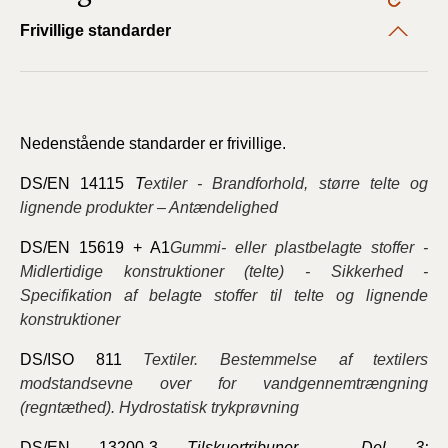
Frivillige standarder
Nedenstående standarder er frivillige.
DS/EN 14115
T
extiler - Brandforhold, større telte og
lignende produkter – Antændelighed
DS/EN 15619 + A1
Gummi- eller plastbelagte stoffer -
Midlertidige konstruktioner (telte) - Sikkerhed -
Specifikation af belagte stoffer til telte og lignende
konstruktioner
DS/ISO 811
Textiler. Bestemmelse af textilers
modstandsevne over for vandgennemtrængning
(regntæthed). Hydrostatisk trykprøvning
DS/EN 13200-3
Tilskuertribuner - Del 3: