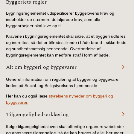
Information
Byggeriets regler
Bygningsreglementet udspecificerer byggelovens krav og
indeholder de nærmere detaljerede krav, som alle
byggearbejder skal leve op til.
Kravene i bygningsreglementet skal sikre, at et byggeri udføres
og indrettes, så det er tilfredsstillende i både brand-, sikkerheds-
og sundhedsmæssig henseende. Overtrædelse af
bygningsreglementet kan medføre straf i form af bøde.
Alt om byggeri og byggevarer
Generel information om regulering af byggeri og byggevarer
findes på Social- og Boligstyrelsens hjemmeside.
Her kan du også læse
styrelsens nyheder om byggeri og
byggevarer.
Tilgængelighedserklæring
Ifølge tilgængelighedsloven skal offentlige organers websteder
og apps være tilgængelige, så de kan bruges af alle, herunder