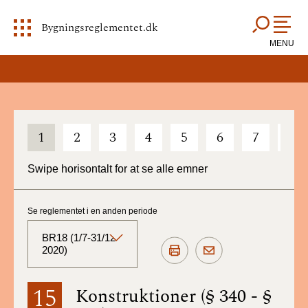
Bygningsreglementet.dk
MENU
1
2
3
4
5
6
7
8
Swipe horisontalt for at se alle emner
Se reglementet i en anden periode
BR18 (1/7-31/12
2020)
BR18 (Aktuelt)
15
Konstruktioner (§ 340 - §