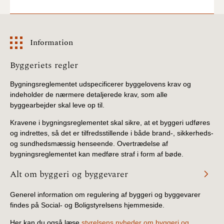
2022)
BR18 (1/1 - 30/6
2022)
Information
Information
Byggeriets regler
BR18 (29/6 - 31/12
2021)
Bygningsreglementet udspecificerer byggelovens krav og
indeholder de nærmere detaljerede krav, som alle
BR18 (1/1-29/6
byggearbejder skal leve op til.
2021)
Kravene i bygningsreglementet skal sikre, at et byggeri udføres
og indrettes, så det er tilfredsstillende i både brand-, sikkerheds-
BR18 (1/7-31/12
og sundhedsmæssig henseende. Overtrædelse af
2020)
bygningsreglementet kan medføre straf i form af bøde.
BR18 (10/3-30/6
Alt om byggeri og byggevarer
2020)
Generel information om regulering af byggeri og byggevarer
findes på Social- og Boligstyrelsens hjemmeside.
BR18 (1/1-9/3 2020)
Her kan du også læse
styrelsens nyheder om byggeri og