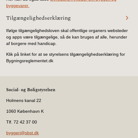
BR18 (4/7-31/12
byggevarer.
2019)
Tilgængelighedserklæring
BR18 (1/1-4/7 2019)
Ifølge tilgængelighedsloven skal offentlige organers websteder
og apps være tilgængelige, så de kan bruges af alle, herunder
BR18 (1/7-31/12
af borgere med handicap.
2018)
Klik på linket for at se styrelsens tilgængelighedserklæring for
Bygningsreglementet.dk
BR18 (1/1-30/6
2018)
BR15 (2015-2018)
Social- og Boligstyrelsen
Tidligere BR (1961-
Holmens kanal 22
2010)
1060 København K
Tlf. 72 42 37 00
byggeri@sbst.dk