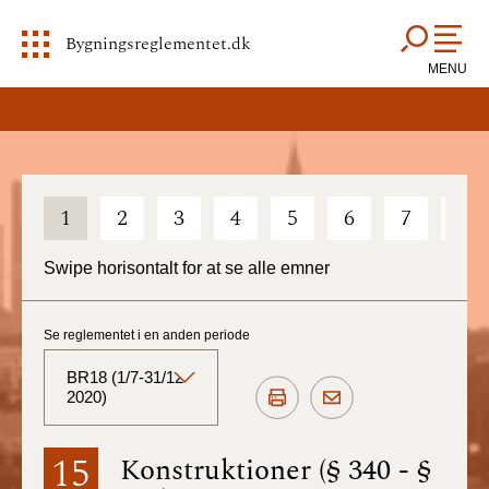
Bygningsreglementet.dk
MENU
1
2
3
4
5
6
7
8
Swipe horisontalt for at se alle emner
Se reglementet i en anden periode
BR18 (1/7-31/12
2020)
BR18 (Aktuelt)
15
Konstruktioner (§ 340 - §