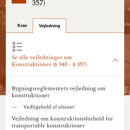
357)
BR18 (1/7-31/12
2025)
Krav
BR18 (1/1-30/6
Vejledning
2025)
BR18 (1/7- 31/12
2024)
Se alle vejledninger om
Konstruktioner (§ 340 - § 357)
BR18 (1/1- 30/06
2024)
Bygningsreglementets vejledning om
BR18 (1/1- 31/12
2023)
konstruktioner
Vedligehold af altaner
BR18 (17/9 - 31/12
2022)
Vejledning om konstruktionsforhold for
transportable konstruktioner
BR18 (1/7 - 16/9