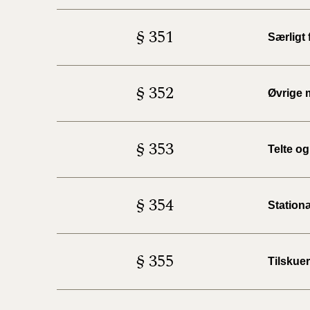
§ 351
Særligt
§ 352
Øvrige 
§ 353
Telte o
§ 354
Station
§ 355
Tilskuer