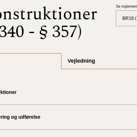
nstruktioner
Se reglement
BR18 (
 340 - § 357)
BR18 (
BR18 (
2025)
Vejledning
BR18 (
BR18 (
ktioner
2024)
BR18 (
2024)
ering og udførelse
BR18 (
2023)