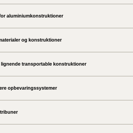
2020)
 for aluminiumkonstruktioner
BR18 (
BR18 (
materialer og konstruktioner
2019)
BR18 (
g lignende transportable konstruktioner
BR18 (
2018)
ære opbevaringssystemer
BR18 (
BR15 
tribuner
Tidlig
2010)