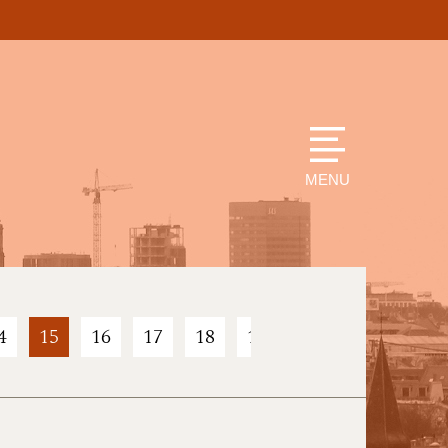
MENU
4
15
16
17
18
19
20
21
22