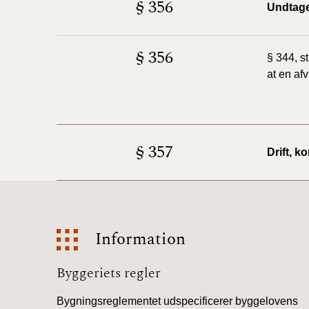
§ 356
Undtage
§ 356
§ 344, s
at en afv
§ 357
Drift, k
Information
Information
Byggeriets regler
Bygningsreglementet udspecificerer byggelovens