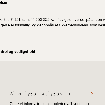
lser
tk. 2, til § 351 samt §§ 353-355 kan fraviges, hvis det på anden 
igelse er forsvarlig, og der opnås et sikkerhedsniveau, som beskre
ontrol og vedligehold
Alt om byggeri og byggevarer
Generel information om regulering af byggeri og