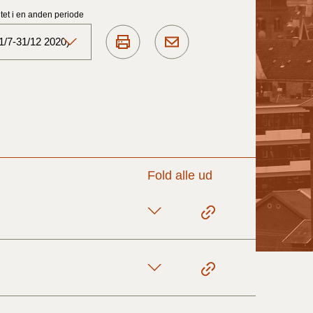
et i en anden periode
1/7-31/12 2020)
Aktuelt)
1/7-31/12
1/1-30/6 2025)
Fold alle ud
1/7- 31/12
1/1- 30/06
1/1- 31/12