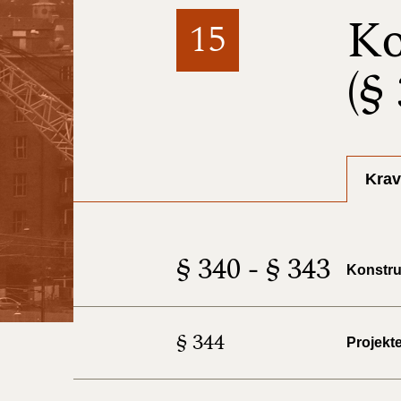
Ko
15
(§
Krav
§ 340 - § 343
Konstru
§ 344
Projekt