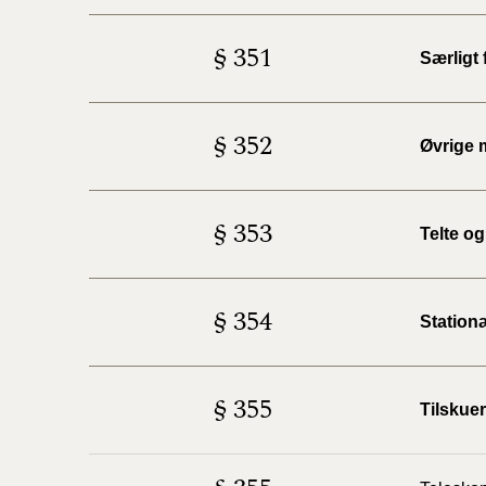
§ 351
Særligt
§ 352
Øvrige 
§ 353
Telte o
§ 354
Station
§ 355
Tilskuer