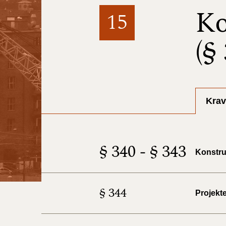
Ko
15
(§
Krav
§ 340 - § 343
Konstru
§ 344
Projekt