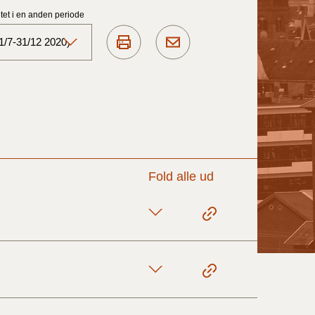
et i en anden periode
1/7-31/12 2020)
Aktuelt)
1/7-31/12
1/1-30/6 2025)
Fold alle ud
1/7- 31/12
1/1- 30/06
1/1- 31/12