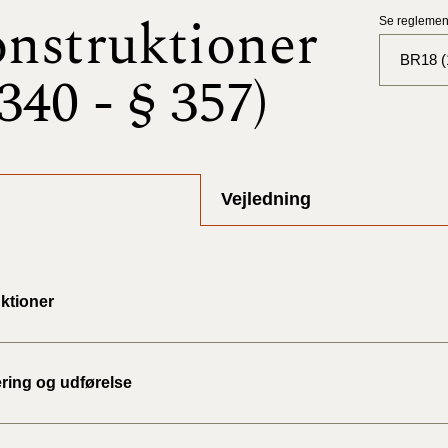
nstruktioner
Se reglement
BR18 (
 340 - § 357)
BR18 (
BR18 (
2025)
Vejledning
BR18 (
BR18 (
ktioner
2024)
BR18 (
2024)
ering og udførelse
BR18 (
2023)