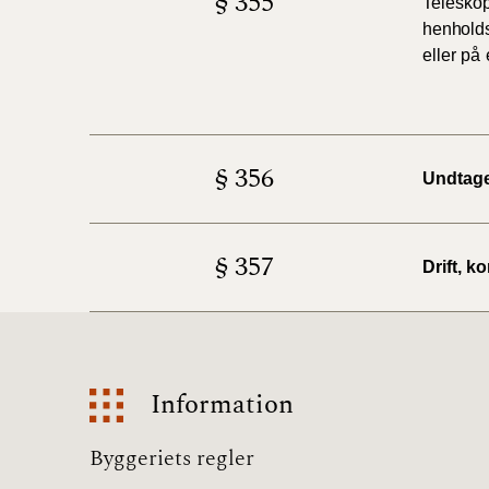
§ 355
Telesko
henhold
eller
på
§ 356
Undtage
§ 357
Drift, k
Information
Information
Byggeriets regler