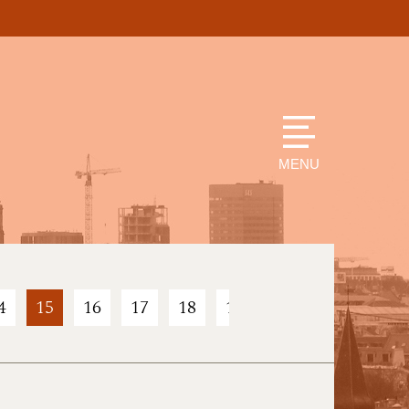
MENU
4
15
16
17
18
19
20
21
22