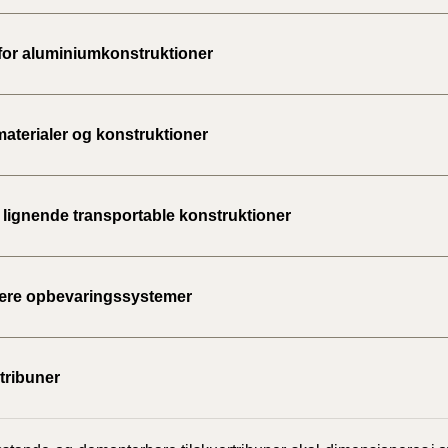
2020)
 for aluminiumkonstruktioner
BR18 (
BR18 (
materialer og konstruktioner
2019)
BR18 (
g lignende transportable konstruktioner
BR18 (
2018)
ære opbevaringssystemer
BR18 (
BR15 
tribuner
Tidlig
2010)