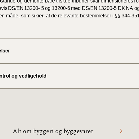
pstande
og
demonterbare
tilskuertribuner
skal
dimensioneres
i
o
svis
DS/EN
13200-
5
og
13200-6
med
DS/EN
13200-5
DK
NA
o
en
måde,
som
sikrer,
at
de
relevante
bestemmelser
i
§§
344-35
lser
ontrol og vedligehold
Alt om byggeri og byggevarer