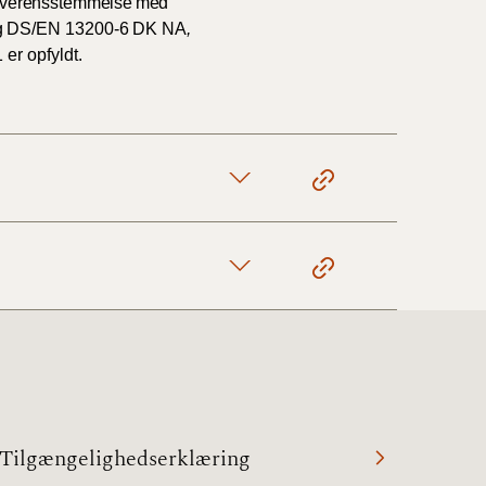
verensstemmelse
med
g
DS/EN
13200-6
DK
NA
,
1
er
opfyldt.
Tilgængelighedserklæring