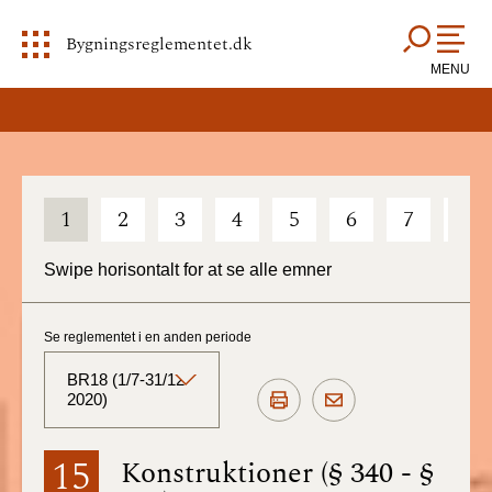
Bygningsreglementet.dk
MENU
1
2
3
4
5
6
7
8
Swipe horisontalt for at se alle emner
Se reglementet i en anden periode
BR18 (1/7-31/12
2020)
BR18 (Aktuelt)
15
Konstruktioner (§ 340 - §