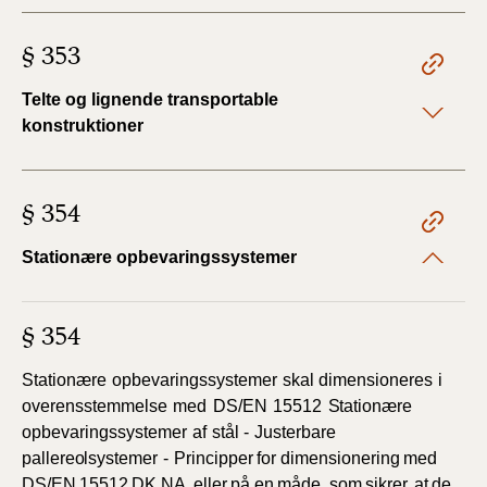
§ 353
Telte og lignende transportable
konstruktioner
§ 354
Stationære opbevaringssystemer
§ 354
Stationære
opbevaringssystemer
skal
dimensioneres
i
overensstemmelse
med
DS/EN
15512
Stationære
opbevaringssystemer
af
stål
-
Justerbare
pallereolsystemer
-
Principper
for
dimensionering
med
DS/EN
15512
DK
NA
,
eller
på en
måde,
som
sikrer,
at
de