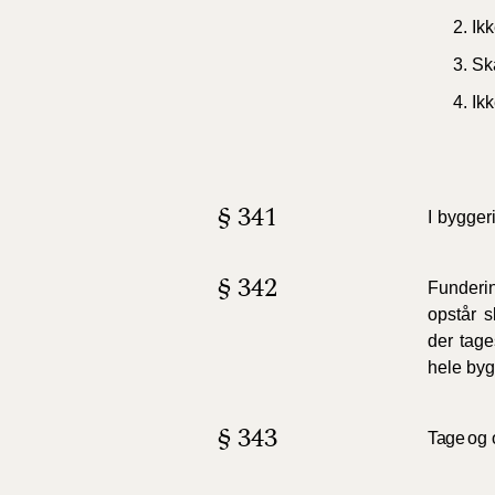
Ikk
Sk
Ik
§ 341
I
bygger
§ 342
Funderi
opstår
s
der
tage
hele
byg
§ 343
Tage
og