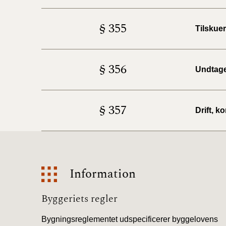
§ 355
Tilskuer
§ 356
Undtage
§ 357
Drift, k
Information
Information
Byggeriets regler
Bygningsreglementet udspecificerer byggelovens