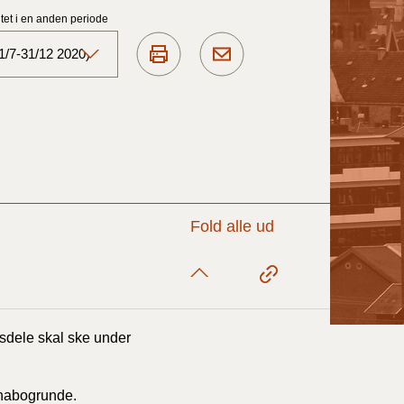
et i en anden periode
1/7-31/12 2020)
Aktuelt)
1/7-31/12
1/1-30/6 2025)
Fold alle ud
1/7- 31/12
1/1- 30/06
sdele skal ske under
1/1- 31/12
nabogrunde.