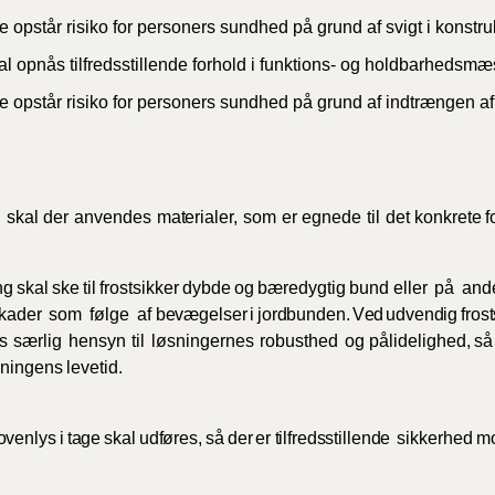
e opstår risiko for personers sundhed på grund af svigt i konstru
BR18 (
al opnås tilfredsstillende forhold i funktions- og holdbarhedsm
2022)
ke opstår risiko for personers sundhed på grund af indtrængen af
BR18 (
2022)
BR18 (
i
skal
der
anvendes
materialer,
som
er
egnede
til
det
konkrete
f
2022)
BR18 (
ng
skal
ske
til
frostsikker
dybde
og
bæredygtig
bund eller
på
and
2021)
kader
som
følge
af
bevægelser
i
jordbunden.
V
ed
udvendig
fros
s
særlig
hensyn
til
løsningernes
robusthed
og pålidelighed,
så
BR18 (
ningens
levetid.
BR18 (
2020)
ovenlys
i
tage
skal
udføres,
så
der
er
tilfredsstillende
sikkerhed
m
BR18 (