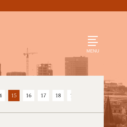
MENU
4
15
16
17
18
19
20
21
22