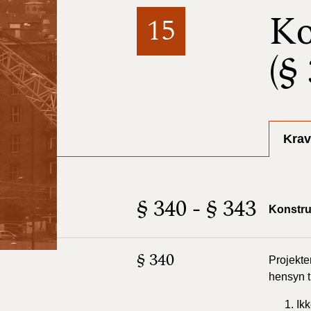
Ko
15
(§
Krav
§ 340 - § 343
Konstru
§ 340
Projekte
hensyn ti
Ik