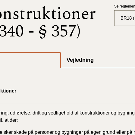
nstruktioner
Se reglement
BR18 (
 340 - § 357)
BR18 (
BR18 (
2025)
Vejledning
BR18 (
BR18 (
ktioner
2024)
BR18 (
2024)
ring,
udførelse,
drift
og
vedligehold
af
konstruktioner
og bygning
l, at der:
BR18 (
ke
sker
skade
på
personer
og
bygninger
på
egen
grund
eller
på 
2023)