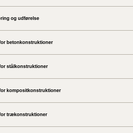
2020)
ering og udførelse
BR18 (
BR18 (
2019)
 for betonkonstruktioner
BR18 (
for stålkonstruktioner
BR18 (
2018)
 for kompositkonstruktioner
BR18 (
BR15 
for trækonstruktioner
Tidlig
2010)