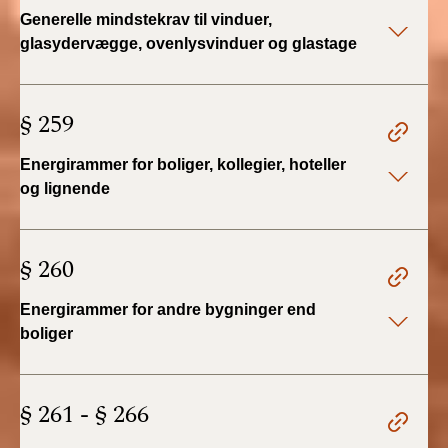
2022)
Generelle mindstekrav til vinduer,
glasydervægge, ovenlysvinduer og glastage
BR18 (1/1 - 30/6
2022)
§ 259
BR18 (29/6 - 31/12
2021)
Energirammer for boliger, kollegier, hoteller
og lignende
BR18 (1/1-29/6
2021)
§ 260
BR18 (1/7-31/12
2020)
Energirammer for andre bygninger end
boliger
BR18 (10/3-30/6
2020)
§ 261 - § 266
BR18 (1/1-9/3 2020)