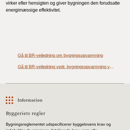
virker efter hensigten og giver bygningen den forudsatte
energimæssige effektivitet.
Gå til BR-vejledning om bygningsopvarmning
Gå til BR-vejledning vedr. bygningsopvarmning ved væsentlige ombygninger og forandringer
Information
Information
Byggeriets regler
Bygningsreglementet udspecificerer byggelovens krav og