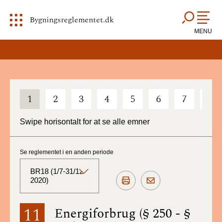
Bygningsreglementet.dk
MENU
1
2
3
4
5
6
7
8
Swipe horisontalt for at se alle emner
Se reglementet i en anden periode
BR18 (1/7-31/12
2020)
BR18 (Aktuelt)
11
Energiforbrug (§ 250 - §