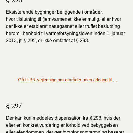
§ 296
Eksisterende bygninger beliggende i områder,
hvor
tilslutning til fjernvarmenet ikke er mulig, eller hvor
der ikke
er etableret naturgasnet eller truffet beslutning
herom i
henhold til varmeforsyningsloven inden 1. januar
2013, jf. §
295, er ikke omfattet af § 293.
Gå til BR-vejledning om områder uden adgang til fjernvarme eller naturgas
§ 297
Der kan kun meddeles dispensation fra § 293, hvis der
efter en konkret vurdering er forhold ved bebyggelsen
eller ejendommen, der gør bygningsopvarmning baseret