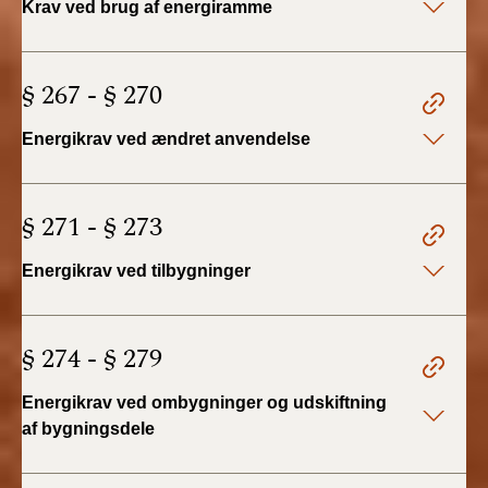
Krav ved brug af energiramme
BR18 (4/7-31/12
2019)
§ 267 - § 270
BR18 (1/1-4/7 2019)
Energikrav ved ændret anvendelse
BR18 (1/7-31/12
2018)
§ 271 - § 273
BR18 (1/1-30/6
2018)
Energikrav ved tilbygninger
BR15 (2015-2018)
§ 274 - § 279
Tidligere BR (1961-
2010)
Energikrav ved ombygninger og udskiftning
af bygningsdele