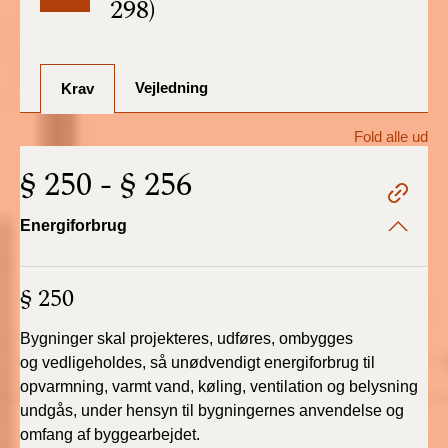
298)
BR18 (1/7-31/12
2025)
Vejledning
BR18 (1/1-30/6
Krav
2025)
Fold alle ud
BR18 (1/7- 31/12
§ 250 - § 256
2024)
Energiforbrug
BR18 (1/1- 30/06
2024)
§ 250
BR18 (1/1- 31/12
2023)
Bygninger skal projekteres, udføres, ombygges
og
vedligeholdes, så unødvendigt energiforbrug til
BR18 (17/9 - 31/12
opvarmning,
varmt vand, køling, ventilation og belysning
2022)
undgås, under
hensyn til bygningernes anvendelse og
omfang af byggearbejdet.
BR18 (1/7 - 16/9