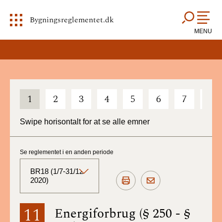
Bygningsreglementet.dk
MENU
1
2
3
4
5
6
7
8
Swipe horisontalt for at se alle emner
Se reglementet i en anden periode
BR18 (1/7-31/12
2020)
BR18 (Aktuelt)
11
Energiforbrug (§ 250 - §