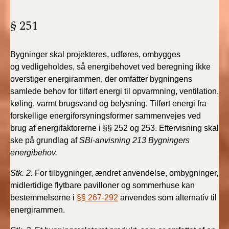
2022)
§ 251
BR18 (1/1 - 30/6
2022)
Bygninger skal projekteres, udføres, ombygges
og
vedligeholdes, så energibehovet ved beregning ikke
BR18 (29/6 - 31/12
2021)
overstiger
energirammen, der omfatter bygningens
samlede behov
for tilført energi til opvarmning, ventilation,
BR18 (1/1-29/6
køling, varmt
brugsvand og belysning. Tilført energi fra
2021)
forskellige energiforsyningsformer
sammenvejes ved
brug af energifaktorerne
i §§ 252 og 253. Eftervisning skal
BR18 (1/7-31/12
ske på grundlag af
SBi-anvisning 213 Bygningers
2020)
energibehov.
Stk. 2
.
For tilbygninger, ændret anvendelse, ombygninger,
BR18 (10/3-30/6
2020)
midlertidige flytbare pavilloner og sommerhuse kan
bestemmelserne i
§§ 267-292
anvendes som alternativ til
energirammen.
BR18 (1/1-9/3 2020)