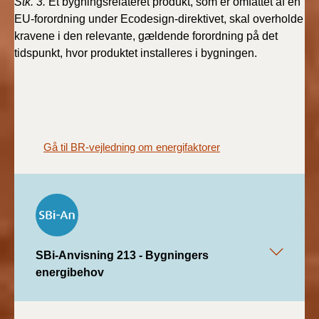
Stk. 3.
Et bygningsrelateret produkt, som er omfattet af en
BR18 (4/7-31/12
EU-forordning under Ecodesign-direktivet, skal overholde
2019)
kravene i den relevante, gældende forordning på det
tidspunkt, hvor produktet installeres i
bygningen.
BR18 (1/1-4/7 2019)
BR18 (1/7-31/12
2018)
BR18 (1/1-30/6
Gå til BR-vejledning om energifaktorer
2018)
BR15 (2015-2018)
Tidligere BR (1961-
2010)
SBi-Anvisning 213 - Bygningers
energibehov