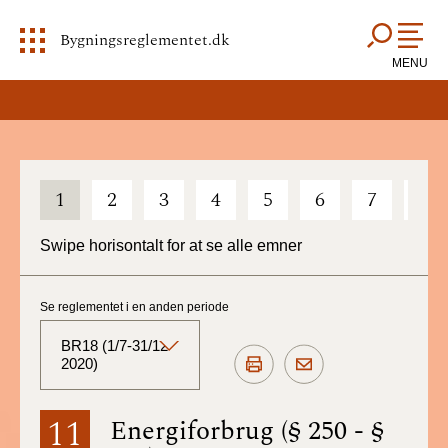
Bygningsreglementet.dk
MENU
1
2
3
4
5
6
7
8
Swipe horisontalt for at se alle emner
Se reglementet i en anden periode
BR18 (1/7-31/12
2020)
BR18 (Aktuelt)
11
Energiforbrug (§ 250 - §