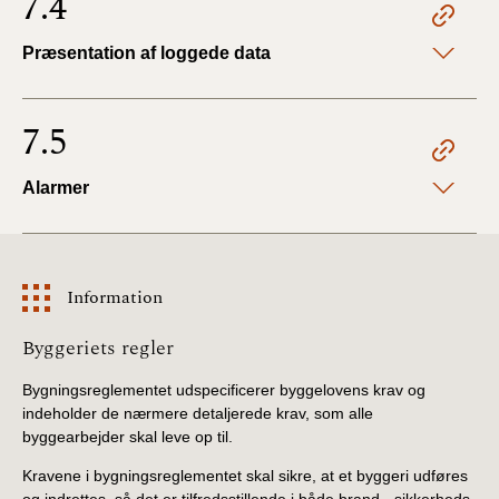
7.4
Præsentation af loggede data
7.5
Alarmer
Information
Information
Byggeriets regler
Bygningsreglementet udspecificerer byggelovens krav og
indeholder de nærmere detaljerede krav, som alle
byggearbejder skal leve op til.
Kravene i bygningsreglementet skal sikre, at et byggeri udføres
og indrettes, så det er tilfredsstillende i både brand-, sikkerheds-