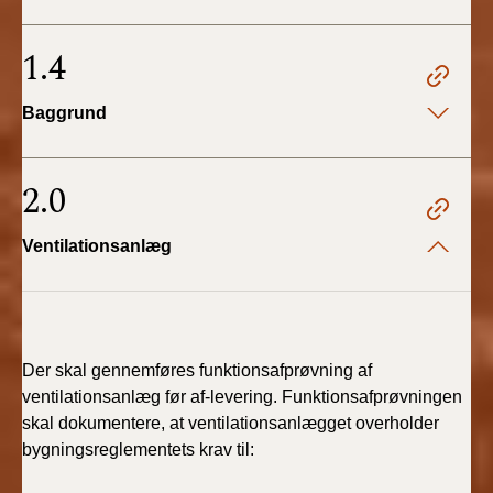
BR18 (4/7-31/12
2019)
1.4
BR18 (1/1-4/7 2019)
Baggrund
BR18 (1/7-31/12
2018)
2.0
BR18 (1/1-30/6
Ventilationsanlæg
2018)
BR15 (2015-2018)
Tidligere BR (1961-
Der skal gennemføres funktionsafprøvning af
2010)
ventilationsanlæg før af-levering. Funktionsafprøvningen
skal dokumentere, at ventilationsanlægget overholder
bygningsreglementets krav til: