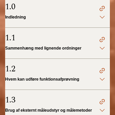
2022)
1.0
BR18 (1/1 - 30/6
Indledning
2022)
BR18 (29/6 - 31/12
1.1
2021)
Sammenhæng med lignende ordninger
BR18 (1/1-29/6
2021)
1.2
BR18 (1/7-31/12
2020)
Hvem kan udføre funktionsafprøvning
BR18 (10/3-30/6
2020)
1.3
BR18 (1/1-9/3 2020)
Brug af eksternt måleudstyr og målemetoder