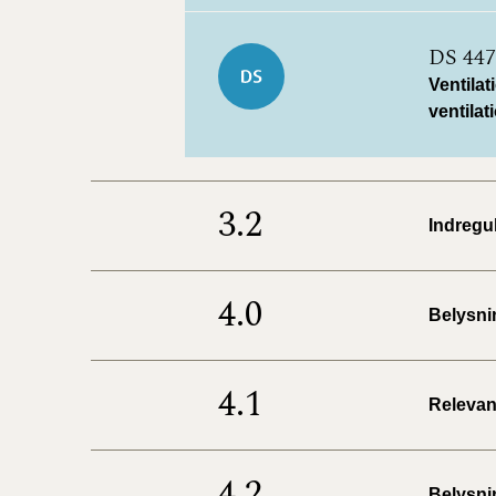
DS 447
Ventilat
ventila
3.2
Indregul
4.0
Belysni
4.1
Relevan
4.2
Belysni