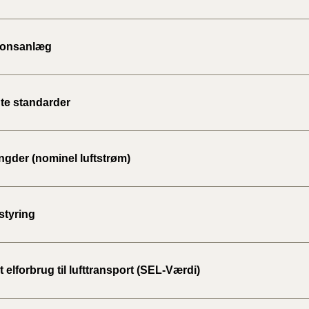
2020)
tionsanlæg
BR18 (
BR18 (
2019)
te standarder
BR18 (
gder (nominel luftstrøm)
BR18 (
2018)
tyring
BR18 (
BR15 
t elforbrug til lufttransport (SEL-Værdi)
Tidlig
2010)