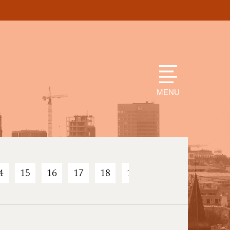
MENU
4
15
16
17
18
19
20
21
22