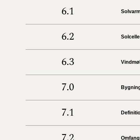
6.1
Solvar
6.2
Solcelle
6.3
Vindmøl
7.0
Bygnin
7.1
Definiti
7.2
Omfang 