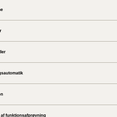
me
r
ler
gsautomatik
on
af funktionsafprøvning