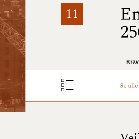
En
11
25
Krav
Se all
Vej