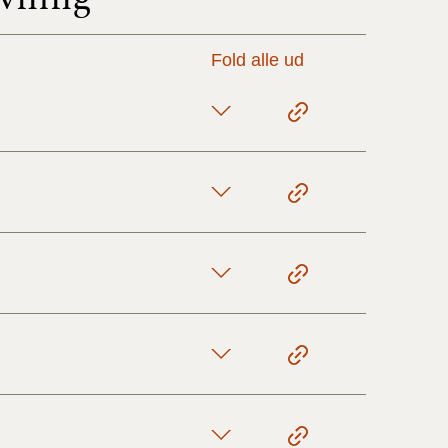
17/9 - 31/12
Fold alle ud
1/7 - 16/9
1/1 - 30/6
29/6 - 31/12
1/1-29/6 2021)
1/7-31/12
10/3-30/6