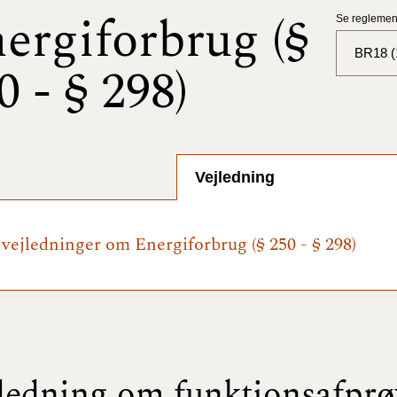
ergiforbrug (§
Se reglement
BR18 (
0 - § 298)
BR18 (
BR18 (
2025)
Vejledning
BR18 (
e vejledninger om Energiforbrug (§ 250 - § 298)
BR18 (
2024)
BR18 (
2024)
BR18 (
ledning om funktionsafpr
2023)