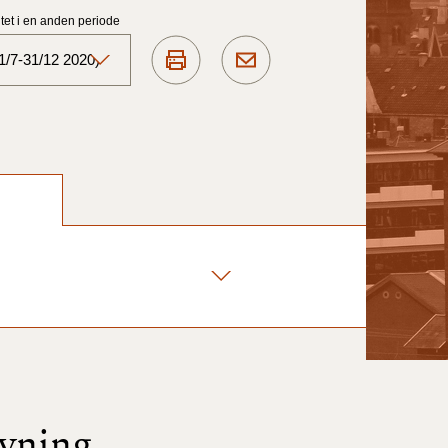
et i en anden periode
1/7-31/12 2020)
Aktuelt)
1/7-31/12
1/1-30/6 2025)
1/7- 31/12
1/1- 30/06
1/1- 31/12
øvning