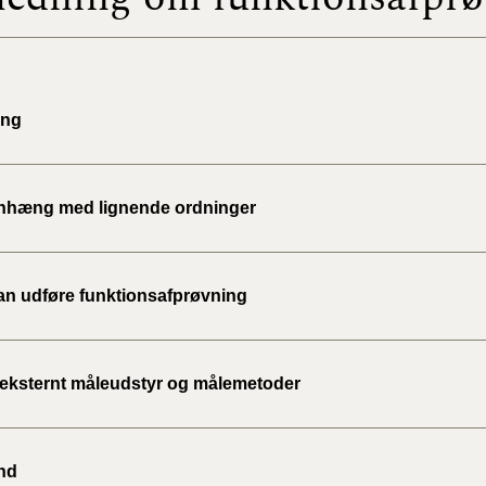
BR18 (
2022)
ing
BR18 (
2022)
BR18 (
hæng med lignende ordninger
2022)
BR18 (
n udføre funktionsafprøvning
2021)
BR18 (
 eksternt måleudstyr og målemetoder
BR18 (
2020)
nd
BR18 (