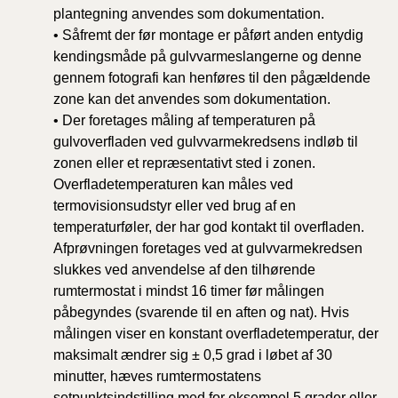
plantegning anvendes som dokumentation.
• Såfremt der før montage er påført anden entydig
kendingsmåde på gulvvarmeslangerne og denne
gennem fotografi kan henføres til den pågældende
zone kan det anvendes som dokumentation.
• Der foretages måling af temperaturen på
gulvoverfladen ved gulvvarmekredsens indløb til
zonen eller et repræsentativt sted i zonen.
Overfladetemperaturen kan måles ved
termovisionsudstyr eller ved brug af en
temperaturføler, der har god kontakt til overfladen.
Afprøvningen foretages ved at gulvvarmekredsen
slukkes ved anvendelse af den tilhørende
rumtermostat i mindst 16 timer før målingen
påbegyndes (svarende til en aften og nat). Hvis
målingen viser en konstant overfladetemperatur, der
maksimalt ændrer sig ± 0,5 grad i løbet af 30
minutter, hæves rumtermostatens
setpunktsindstilling med for eksempel 5 grader eller