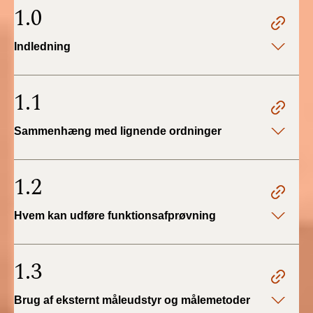
2022)
1.0
BR18 (1/1 - 30/6
Indledning
2022)
BR18 (29/6 - 31/12
1.1
2021)
Sammenhæng med lignende ordninger
BR18 (1/1-29/6
2021)
1.2
BR18 (1/7-31/12
2020)
Hvem kan udføre funktionsafprøvning
BR18 (10/3-30/6
2020)
1.3
BR18 (1/1-9/3 2020)
Brug af eksternt måleudstyr og målemetoder