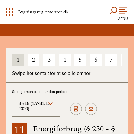
Bygningsreglementet.dk
MENU
1
2
3
4
5
6
7
8
Swipe horisontalt for at se alle emner
Se reglementet i en anden periode
BR18 (1/7-31/12
2020)
BR18 (Aktuelt)
11
Energiforbrug (§ 250 - §