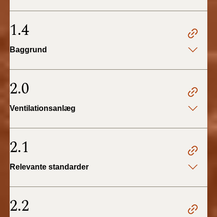
BR18 (4/7-31/12
2019)
1.4
BR18 (1/1-4/7 2019)
Baggrund
BR18 (1/7-31/12
2018)
2.0
BR18 (1/1-30/6
Ventilationsanlæg
2018)
BR15 (2015-2018)
2.1
Tidligere BR (1961-
Relevante standarder
2010)
2.2