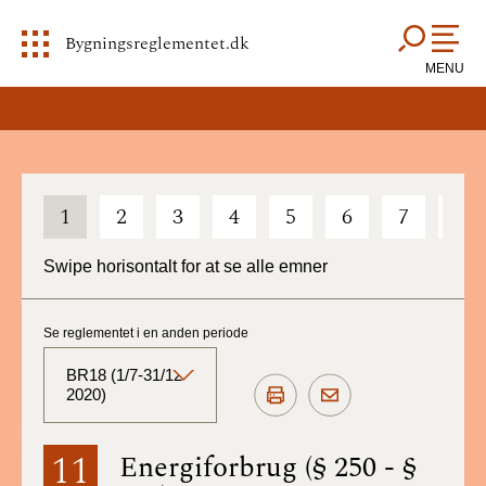
Bygningsreglementet.dk
MENU
1
2
3
4
5
6
7
8
Swipe horisontalt for at se alle emner
Se reglementet i en anden periode
BR18 (1/7-31/12
2020)
BR18 (Aktuelt)
11
Energiforbrug (§ 250 - §