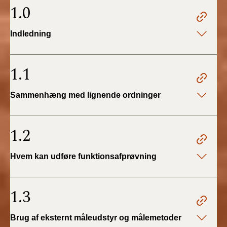
2022)
1.0
BR18 (1/1 - 30/6
Indledning
2022)
BR18 (29/6 - 31/12
1.1
2021)
Sammenhæng med lignende ordninger
BR18 (1/1-29/6
2021)
1.2
BR18 (1/7-31/12
2020)
Hvem kan udføre funktionsafprøvning
BR18 (10/3-30/6
2020)
1.3
BR18 (1/1-9/3 2020)
Brug af eksternt måleudstyr og målemetoder