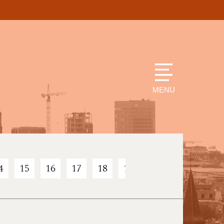
MENU
4
15
16
17
18
19
20
21
22