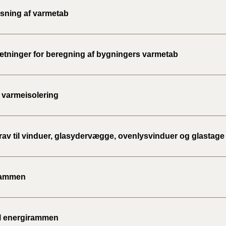
2020)
ning af varmetab
BR18 (
tninger for beregning af bygningers varmetab
BR18 (
2019)
 varmeisolering
BR18 (
BR18 (
2018)
rav til vinduer, glasydervægge, ovenlysvinduer og glastage
BR18 (
rammen
BR15 
Tidlig
til energirammen
2010)