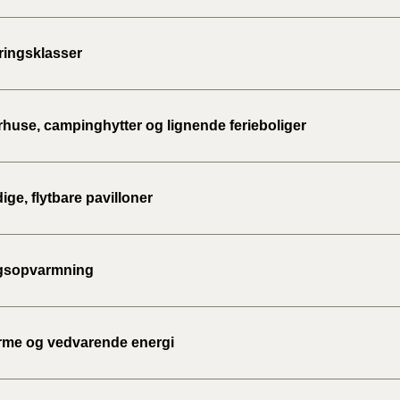
ingsklasser
use, campinghytter og lignende ferieboliger
dige, flytbare pavilloner
gsopvarmning
rme og vedvarende energi