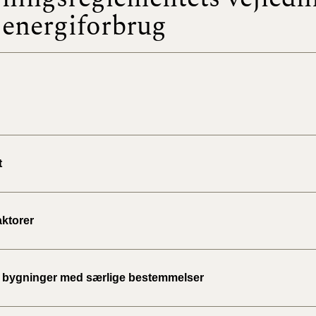
energiforbrug
BR18 (
2022)
BR18 (
2022)
BR18 (
2022)
t
BR18 (
2021)
aktorer
BR18 (
BR18 (
bygninger med særlige bestemmelser
2020)
BR18 (