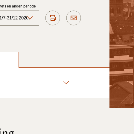
et i en anden periode
1/7-31/12 2020)
Aktuelt)
1/7-31/12
1/1-30/6 2025)
1/7- 31/12
1/1- 30/06
1/1- 31/12
ing