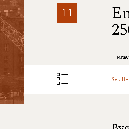
En
11
25
Krav
Se all
Byg