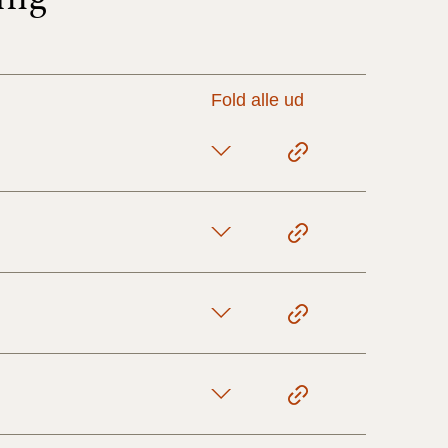
17/9 - 31/12
Fold alle ud
1/7 - 16/9
1/1 - 30/6
29/6 - 31/12
1/1-29/6 2021)
1/7-31/12
10/3-30/6