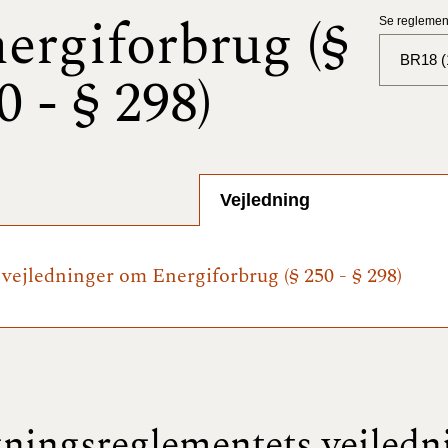
ergiforbrug (§
Se reglement
BR18 (
0 - § 298)
BR18 (
BR18 (
2025)
Vejledning
BR18 (
e vejledninger om Energiforbrug (§ 250 - § 298)
BR18 (
2024)
BR18 (
2024)
BR18 (
ningsreglementets vejledn
2023)