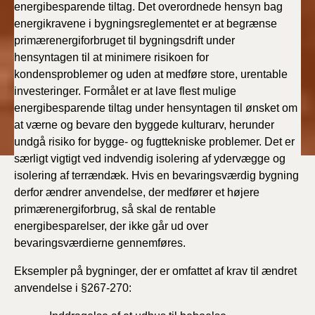
energibesparende tiltag. Det overordnede hensyn bag
energikravene i bygningsreglementet er at begrænse
primærenergiforbruget til bygningsdrift under
hensyntagen til at minimere risikoen for
kondensproblemer og uden at medføre store, urentable
investeringer. Formålet er at lave flest mulige
energibesparende tiltag under hensyntagen til ønsket om
at værne og bevare den byggede kulturarv, herunder
undgå risiko for bygge- og fugttekniske problemer. Det er
særligt vigtigt ved indvendig isolering af ydervægge og
isolering af terrændæk. Hvis en bevaringsværdig bygning
derfor ændrer anvendelse, der medfører et højere
primærenergiforbrug, så skal de rentable
energibesparelser, der ikke går ud over
bevaringsværdierne gennemføres.
Eksempler på bygninger, der er omfattet af krav til ændret
anvendelse i §267-270: