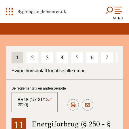
Bygningsreglementet.dk
MENU
1
2
3
4
5
6
7
8
Swipe horisontalt for at se alle emner
Se reglementet i en anden periode
BR18 (1/7-31/12
2020)
BR18 (Aktuelt)
11
Energiforbrug (§ 250 - §