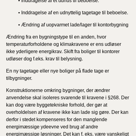
• Inddragelse af et udhus til beboelse.
• Inddragelse af en udnyttelig tagetage til beboelse.
• Ændring af uopvarmet lade/lager til kontorbygning
Ændring fra en bygningstype til en anden, hvor
temperaturforholdene og klimakravene er ens udløser
ikke yderligere energikrav. Skift fra boliger til kontorer
udløser dog f.eks. krav til belysning.
En ny tagetage eller nye boliger på flade tage er
tilbygninger.
Konstruktionerne omkring bygninger, der ændrer
anvendelse skal isoleres svarende til kravene i §268. Der
kan dog være byggetekniske forhold, der gør at
overholdelsen af kravene ikke kan lade sig gøre. Der kan
derfor i stedet kompenseres for den manglende
energimæssige ydeevne ved brug af andre
energimæssige løsninger. Det kan f. eks. være vanskeligt