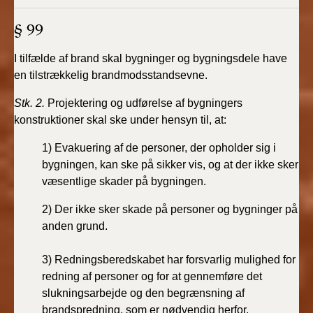
BR18 (4/7-31/12
2019)
§ 99
I tilfælde af brand skal bygninger og bygningsdele have
BR18 (1/1-4/7 2019)
en tilstrækkelig brandmodsstandsevne.
BR18 (1/7-31/12
Stk. 2.
Projektering og udførelse af bygningers
2018)
konstruktioner skal ske under hensyn til, at:
BR18 (1/1-30/6
1)
Evakuering af de personer, der opholder sig i
2018)
bygningen, kan ske på sikker vis, og at der ikke sker
væsentlige skader på bygningen.
BR15 (2015-2018)
2)
Der ikke sker skade på personer og bygninger på
anden grund.
Tidligere BR (1961-
2010)
3)
Redningsberedskabet har forsvarlig mulighed for
redning af personer og for at gennemføre det
slukningsarbejde og den begrænsning af
brandspredning, som er nødvendig herfor.