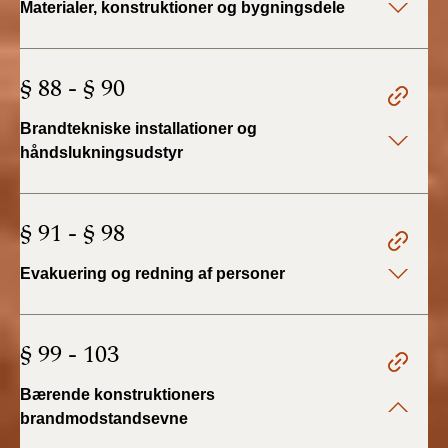
Materialer, konstruktioner og bygningsdele
2022)
BR18 (1/1 - 30/6
§ 88 - § 90
2022)
Brandtekniske installationer og
BR18 (29/6 - 31/12
2021)
håndslukningsudstyr
BR18 (1/1-29/6
2021)
§ 91 - § 98
BR18 (1/7-31/12
Evakuering og redning af personer
2020)
BR18 (10/3-30/6
§ 99 - 103
2020)
Bærende konstruktioners
BR18 (1/1-9/3 2020)
brandmodstandsevne