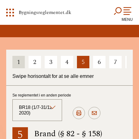
Bygningsreglementet.dk
MENU
1
2
3
4
5
6
7
8
Swipe horisontalt for at se alle emner
Se reglementet i en anden periode
BR18 (1/7-31/12
2020)
BR18 (Aktuelt)
5
Brand (§ 82 - § 158)