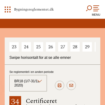
Bygningsreglementet.dk
MENU
23
24
25
26
27
28
29
30
Swipe horisontalt for at se alle emner
Se reglementet i en anden periode
BR18 (1/7-31/12
2020)
BR18 (Aktuelt)
34
Certificeret