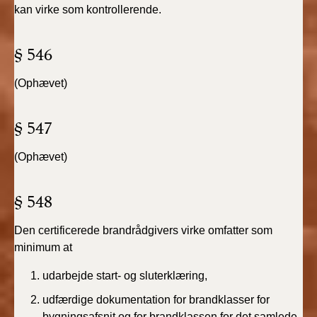
2022)
kan virke som kontrollerende.
BR18 (1/1 - 30/6
§ 546
2022)
(Ophævet)
BR18 (29/6 - 31/12
2021)
§ 547
BR18 (1/1-29/6
2021)
(Ophævet)
BR18 (1/7-31/12
§ 548
2020)
Den certificerede brandrådgivers virke omfatter som
BR18 (10/3-30/6
minimum at
2020)
udarbejde start- og sluterklæring,
BR18 (1/1-9/3 2020)
udfærdige dokumentation for brandklasser for
bygningsafsnit og for brandklassen for det samlede