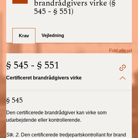
brandrådgivers virke (§
BR18 (1/7-31/12
545 - § 551)
2025)
BR18 (1/1-30/6
2025)
Vejledning
Krav
BR18 (1/7- 31/12
Fold alle ud
2024)
§ 545 - § 551
BR18 (1/1- 30/06
2024)
Certificeret brandrådgivers virke
BR18 (1/1- 31/12
§ 545
2023)
Den certificerede brandrådgiver kan virke som
BR18 (17/9 - 31/12
2022)
udarbejdende eller kontrollerende.
Stk. 2.
Den certificerede tredjepartskontrollant for brand
BR18 (1/7 - 16/9