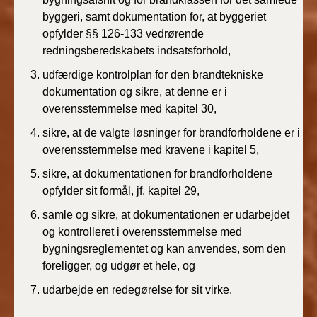
BR18 (4/7-31/12
byggeri, samt dokumentation for, at byggeriet
2019)
opfylder §§ 126-133 vedrørende
redningsberedskabets indsatsforhold,
BR18 (1/1-4/7 2019)
udfærdige
kontrolplan
for
den
brandtekniske
dokumentation
og sikre, at denne er i
BR18 (1/7-31/12
2018)
overensstemmelse med kapitel 30,
sikre, at de valgte løsninger for brandforholdene er i
BR18 (1/1-30/6
overensstemmelse med kravene i kapitel 5,
2018)
sikre, at dokumentationen for brandforholdene
opfylder sit formål, jf. kapitel 29,
BR15 (2015-2018)
samle og sikre, at dokumentationen er udarbejdet
Tidligere BR (1961-
og kontrolleret i overensstemmelse med
2010)
bygningsreglementet og kan anvendes, som den
foreligger, og udgør et hele, og
udarbejde en redegørelse for sit virke.