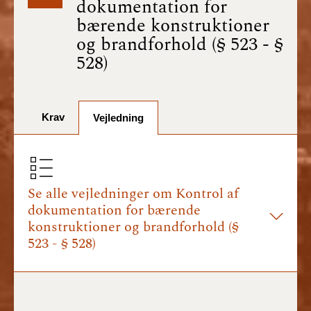
dokumentation for
BR18 (1/7-31/12
bærende konstruktioner
2025)
og brandforhold (§ 523 - §
528)
BR18 (1/1-30/6
2025)
BR18 (1/7- 31/12
Krav
Vejledning
2024)
BR18 (1/1- 30/06
2024)
Se alle vejledninger om Kontrol af
dokumentation for bærende
BR18 (1/1- 31/12
2023)
konstruktioner og brandforhold (§
523 - § 528)
BR18 (17/9 - 31/12
2022)
BR18 (1/7 - 16/9