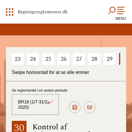
Bygningsreglementet.dk
MENU
23
24
25
26
27
28
29
30
Swipe horisontalt for at se alle emner
Se reglementet i en anden periode
BR18 (1/7-31/12
2020)
BR18 (Aktuelt)
30
Kontrol af