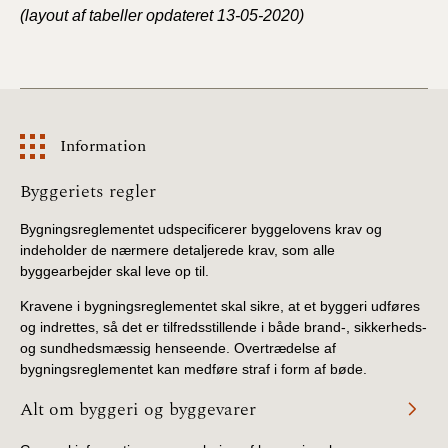
BR18 (4/7-31/12
(layout af tabeller opdateret 13-05-2020)
2019)
BR18 (1/1-4/7 2019)
BR18 (1/7-31/12
Information
2018)
Information
Byggeriets regler
BR18 (1/1-30/6
2018)
Bygningsreglementet udspecificerer byggelovens krav og
indeholder de nærmere detaljerede krav, som alle
byggearbejder skal leve op til.
BR15 (2015-2018)
Kravene i bygningsreglementet skal sikre, at et byggeri udføres
Tidligere BR (1961-
og indrettes, så det er tilfredsstillende i både brand-, sikkerheds-
2010)
og sundhedsmæssig henseende. Overtrædelse af
bygningsreglementet kan medføre straf i form af bøde.
Alt om byggeri og byggevarer