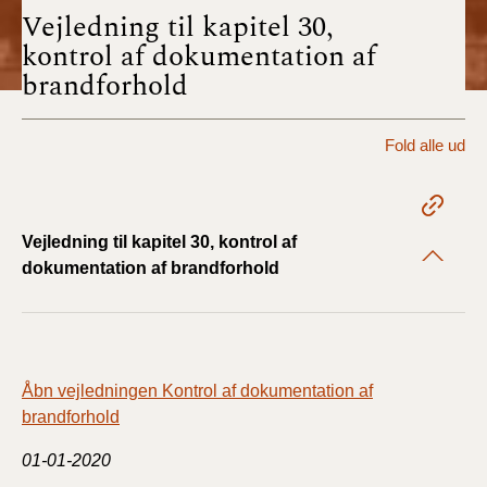
2022)
Vejledning til kapitel 30,
kontrol af dokumentation af
BR18 (1/1 - 30/6
brandforhold
2022)
BR18 (29/6 - 31/12
Fold alle ud
2021)
BR18 (1/1-29/6
2021)
Vejledning til kapitel 30, kontrol af
dokumentation af brandforhold
BR18 (1/7-31/12
2020)
BR18 (10/3-30/6
Åbn vejledningen Kontrol af dokumentation af
2020)
brandforhold
BR18 (1/1-9/3 2020)
01-01-2020