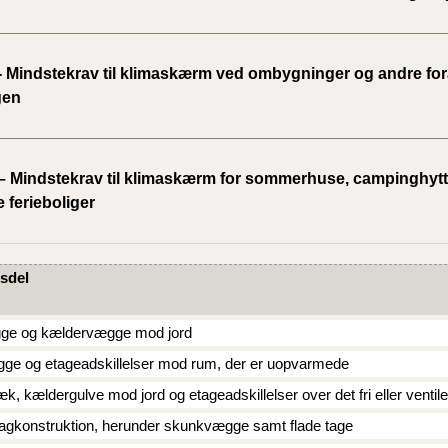
BR18 (
2022)
 - Mindstekrav til klimaskærm ved ombygninger og andre for
gen
BR18 (
2022)
 – Mindstekrav til klimaskærm for sommerhuse, campinghytt
BR18 (
 ferieboliger
2022)
BR18 (
2021)
sdel
BR18 (
ge og kældervægge mod jord
gge og etageadskillelser mod rum, der er uopvarmede
BR18 (
, kældergulve mod jord og etageadskillelser over det fri eller ventil
2020)
 tagkonstruktion, herunder skunkvægge samt flade tage
BR18 (