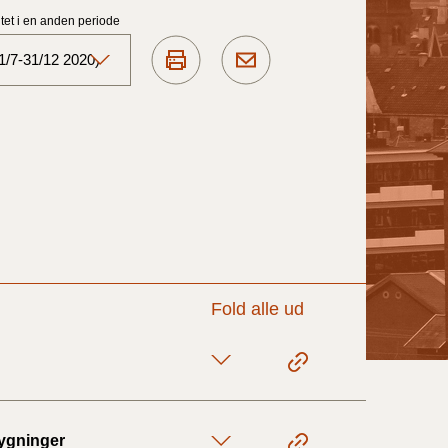
et i en anden periode
1/7-31/12 2020)
Aktuelt)
1/7-31/12
1/1-30/6 2025)
1/7- 31/12
Fold alle ud
1/1- 30/06
1/1- 31/12
bygninger