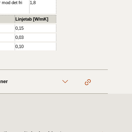
 mod det fri
1,8
Linjetab [W/mK]
1/1-9/3 2020)
0,15
4/7-31/12
0,03
0,10
1/1-4/7 2019)
1/7-31/12
oner
1/1-30/6 2018)
(2015-2018)
ere BR (1961-