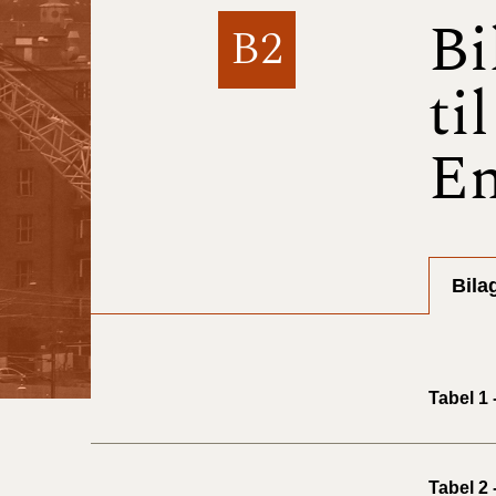
Bi
B2
ti
En
Bila
Tabel 1 
Tabel 2