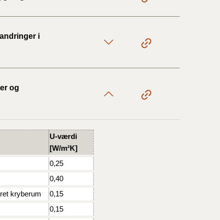
17/9 - 31/12
andringer i
1/7 - 16/9
er og
1/1 - 30/6
29/6 - 31/12
U-værdi
[W/m²K]
1/1-29/6 2021)
0,25
0,40
1/7-31/12
eret kryberum
0,15
0,15
10/3-30/6