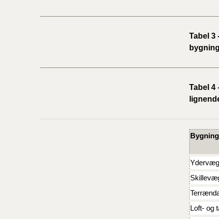
Tabel 3
bygnin
Tabel 4
lignende
Bygning
Ydervæg
Skillevæ
Terrændæk
Loft- og