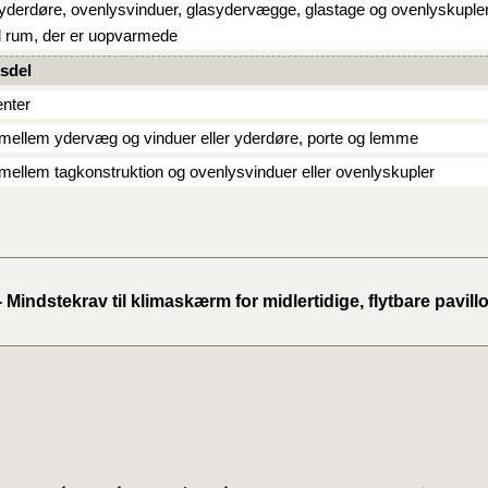
 yderdøre, ovenlysvinduer, glasydervægge, glastage og ovenlyskupler
2020)
d rum, der er uopvarmede
sdel
BR18 (
nter
BR18 (
mellem ydervæg og vinduer eller yderdøre, porte og lemme
2019)
mellem tagkonstruktion og ovenlysvinduer eller ovenlyskupler
BR18 (
BR18 (
2018)
- Mindstekrav til klimaskærm for midlertidige, flytbare pavill
BR18 (
BR15 
Tidlig
2010)