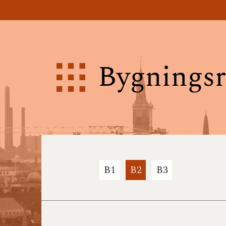
Bygningsr
B1
B2
B3