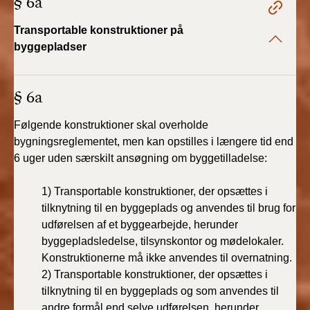
§ 6a
2022)
Transportable konstruktioner på
BR18 (1/1 - 30/6
byggepladser
2022)
BR18 (29/6 - 31/12
§ 6a
2021)
Følgende konstruktioner skal overholde
BR18 (1/1-29/6
bygningsreglementet, men kan opstilles i længere tid end
2021)
6 uger uden særskilt ansøgning om byggetilladelse:
BR18 (1/7-31/12
1) Transportable konstruktioner, der opsættes i
2020)
tilknytning til en byggeplads og anvendes til brug for
udførelsen af et byggearbejde, herunder
BR18 (10/3-30/6
byggepladsledelse, tilsynskontor og mødelokaler.
2020)
Konstruktionerne må ikke anvendes til overnatning.
2) Transportable konstruktioner, der opsættes i
BR18 (1/1-9/3 2020)
tilknytning til en byggeplads og som anvendes til
andre formål end selve udførelsen, herunder