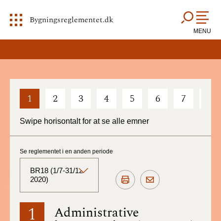
Bygningsreglementet.dk
MENU
1
2
3
4
5
6
7
8
Swipe horisontalt for at se alle emner
Se reglementet i en anden periode
BR18 (1/7-31/12
2020)
BR18 (Aktuelt)
1
Administrative