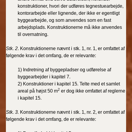
BR18 (4/7-31/12
konstruktioner, hvori der udføres tegnestuearbejde,
2019)
kontorarbejde eller lignende, der ikke er egentligt
byggearbejde, og som anvendes som en fast
BR18 (1/1-4/7 2019)
arbejdsplads. Konstruktionerne må ikke anvendes
til overnatning.
BR18 (1/7-31/12
2018)
Stk. 2
. Konstruktionerne nævnt i stk. 1, nr. 1, er omfattet af
følgende krav i det omfang, de er relevante:
BR18 (1/1-30/6
2018)
1) Indretning af byggepladser og udførelse af
byggearbejder i kapitel 7.
BR15 (2015-2018)
2) Konstruktioner i kapitel 15. Telte med et samlet
2
areal på højst 50 m
er dog ikke omfattet af reglerne
Tidligere BR (1961-
i kapitel 15.
2010)
Stk. 3.
Konstruktionerne nævnt i stk. 1, nr. 2, er omfattet af
følgende krav i det omfang, de er relevante: