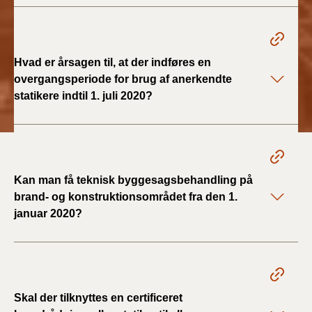
BR18 (4/7-31/12
2019)
BR18 (1/1-4/7 2019)
Hvad er årsagen til, at der indføres en
overgangsperiode for brug af anerkendte
BR18 (1/7-31/12
statikere indtil 1. juli 2020?
2018)
BR18 (1/1-30/6
2018)
Kan man få teknisk byggesagsbehandling på
BR15 (2015-2018)
brand- og konstruktionsområdet fra den 1.
januar 2020?
Tidligere BR (1961-
2010)
Skal der tilknyttes en certificeret