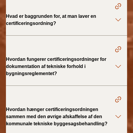
2022)
Hvad er baggrunden for, at man laver en
BR18 (1/1 - 30/6
certificeringsordning?
2022)
BR18 (29/6 - 31/12
2021)
Hvordan fungerer certificeringsordninger for
BR18 (1/1-29/6
2021)
dokumentation af tekniske forhold i
bygningsreglementet?
BR18 (1/7-31/12
2020)
BR18 (10/3-30/6
2020)
Hvordan hænger certificeringsordningen
sammen med den øvrige afskaffelse af den
BR18 (1/1-9/3 2020)
kommunale tekniske byggesagsbehandling?