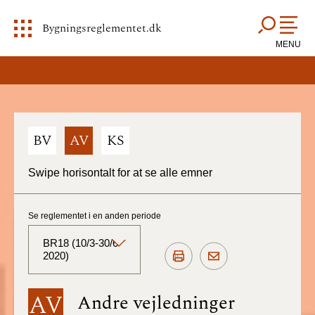
Bygningsreglementet.dk
MENU
BV
AV
KS
Swipe horisontalt for at se alle emner
Se reglementet i en anden periode
BR18 (10/3-30/6
2020)
BR18 (Aktuelt)
AV
Andre vejledninger