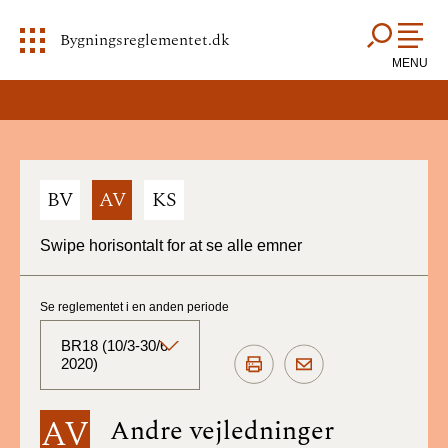
Bygningsreglementet.dk
MENU
BV
AV
KS
Swipe horisontalt for at se alle emner
Se reglementet i en anden periode
BR18 (10/3-30/6
2020)
BR18 (Aktuelt)
AV
Andre vejledninger