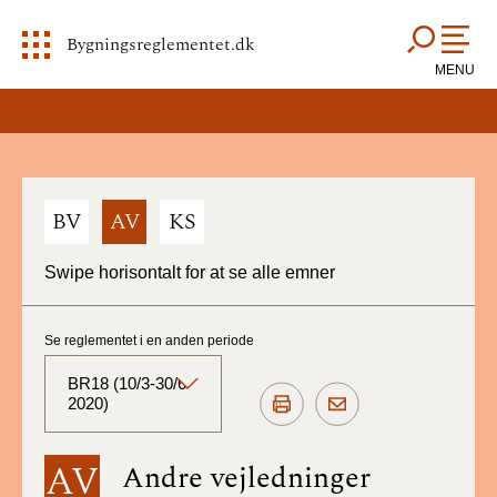
Bygningsreglementet.dk
MENU
BV
AV
KS
Swipe horisontalt for at se alle emner
Se reglementet i en anden periode
BR18 (10/3-30/6
2020)
BR18 (Aktuelt)
AV
Andre vejledninger