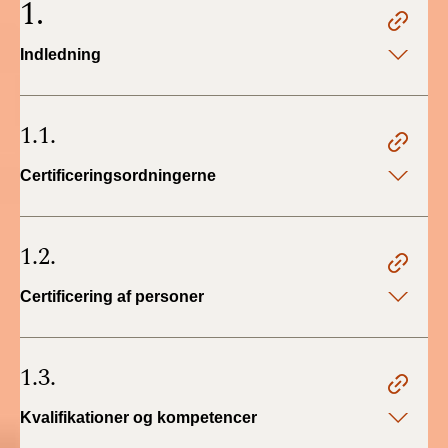
1.
2022)
Indledning
BR18 (1/1 - 30/6
2022)
1.1.
BR18 (29/6 - 31/12
2021)
Certificeringsordningerne
BR18 (1/1-29/6
2021)
1.2.
BR18 (1/7-31/12
2020)
Certificering af personer
BR18 (10/3-30/6
2020)
1.3.
BR18 (1/1-9/3 2020)
Kvalifikationer og kompetencer