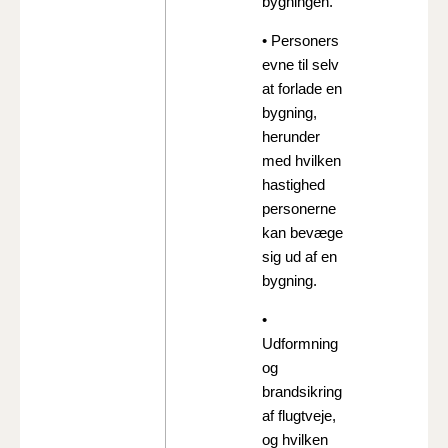
bygningen.
• Personers
evne til selv
at forlade en
bygning,
herunder
med hvilken
hastighed
personerne
kan bevæge
sig ud af en
bygning.
•
Udformning
og
brandsikring
af flugtveje,
og hvilken