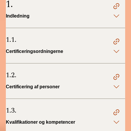
1.
2022)
Indledning
BR18 (1/1 - 30/6
2022)
1.1.
BR18 (29/6 - 31/12
2021)
Certificeringsordningerne
BR18 (1/1-29/6
2021)
1.2.
BR18 (1/7-31/12
2020)
Certificering af personer
BR18 (10/3-30/6
2020)
1.3.
BR18 (1/1-9/3 2020)
Kvalifikationer og kompetencer