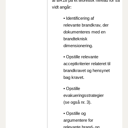
af BR18 på et teoretisk niveau for så
vidt angår:
• Identificering af
relevante brandkrav, der
dokumenteres med en
brandteknisk
dimensionering.
• Opstille relevante
acceptkriterier relateret til
brandkravet og hensynet
bag kravet.
• Opstille
evakueringsstrategier
(se også nr. 3).
• Opstille og
argumentere for
relevante brand- og