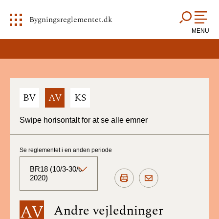
Bygningsreglementet.dk
MENU
BV
AV
KS
Swipe horisontalt for at se alle emner
Se reglementet i en anden periode
BR18 (10/3-30/6
2020)
BR18 (Aktuelt)
AV
Andre vejledninger