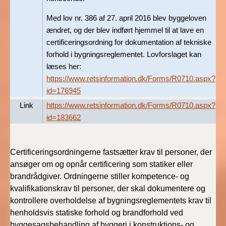
BR18 (4/7-31/12
2019)
Med lov nr. 386 af 27. april 2016 blev byggeloven
ændret, og der blev indført hjemmel til at lave en
certificeringsordning for dokumentation af tekniske
BR18 (1/1-4/7 2019)
forhold i bygningsreglementet. Lovforslaget kan
læses her:
BR18 (1/7-31/12
2018)
https://www.retsinformation.dk/Forms/R0710.aspx?
id=176945
BR18 (1/1-30/6
Link
https://www.retsinformation.dk/Forms/R0710.aspx?
2018)
id=183662
BR15 (2015-2018)
Certificeringsordningerne fastsætter krav til personer, der
ansøger om og opnår certificering som statiker eller
Tidligere BR (1961-
2010)
brandrådgiver. Ordningerne stiller kompetence- og
kvalifikationskrav til personer, der skal dokumentere og
kontrollere overholdelse af bygningsreglementets krav til
henholdsvis statiske forhold og brandforhold ved
byggesagsbehandling af byggeri i konstruktions- og