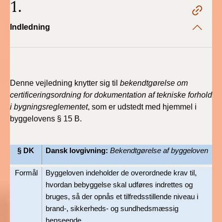
1.
2022)
Indledning
BR18 (1/1 - 30/6
2022)
BR18 (29/6 - 31/12
2021)
Denne vejledning knytter sig til
bekendtgørelse om
certificeringsordning for dokumentation af tekniske forhold
BR18 (1/1-29/6
i bygningsreglementet
, som er udstedt med hjemmel i
2021)
byggelovens § 15 B.
BR18 (1/7-31/12
2020)
§ DK
Dansk lovgivning:
Bekendtgørelse af byggeloven
BR18 (10/3-30/6
Formål
Byggeloven indeholder de overordnede krav til,
2020)
hvordan bebyggelse skal udføres indrettes og
bruges, så der opnås et tilfredsstillende niveau i
BR18 (1/1-9/3 2020)
brand-, sikkerheds- og sundhedsmæssig
henseende.