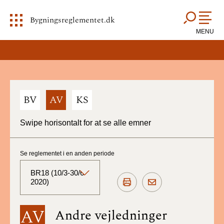
Bygningsreglementet.dk
MENU
BV
AV
KS
Swipe horisontalt for at se alle emner
Se reglementet i en anden periode
BR18 (10/3-30/6
2020)
BR18 (Aktuelt)
AV
Andre vejledninger