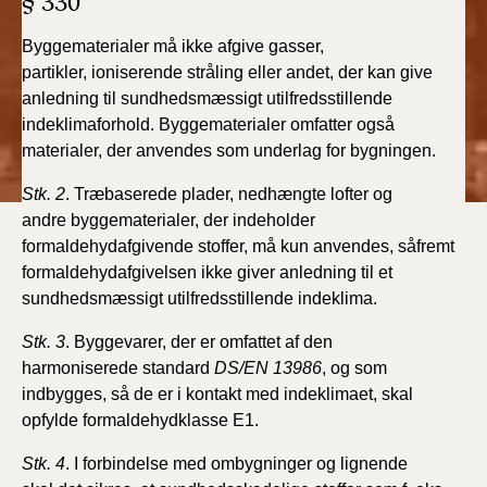
§ 330
2022)
Byggematerialer må ikke afgive gasser,
BR18 (1/1 - 30/6
partikler,
ioniserende stråling eller andet, der kan give
2022)
anledning til
sundhedsmæssigt utilfredsstillende
indeklimaforhold. Byggematerialer
omfatter også
BR18 (29/6 - 31/12
materialer, der anvendes som underlag
for bygningen.
2021)
Stk. 2
. Træbaserede plader, nedhængte lofter og
BR18 (1/1-29/6
andre
byggematerialer, der indeholder
2021)
formaldehydafgivende stoffer,
må kun anvendes, såfremt
formaldehydafgivelsen ikke
giver anledning til et
BR18 (1/7-31/12
sundhedsmæssigt utilfredsstillende indeklima.
2020)
Stk. 3
. Byggevarer, der er omfattet af den
harmoniserede
standard
DS/EN 13986
, og som
BR18 (10/3-30/6
2020)
indbygges, så de er i kontakt
med indeklimaet, skal
opfylde formaldehydklasse E1.
BR18 (1/1-9/3 2020)
Stk. 4
. I forbindelse med ombygninger og lignende