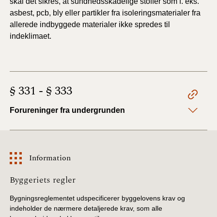
skal
det sikres, at sundhedsskadelige stoffer som f. eks.
BR18 (4/7-31/12
asbest,
pcb, bly eller partikler fra isoleringsmaterialer fra
2019)
allerede
indbyggede materialer ikke spredes til
indeklimaet.
BR18 (1/1-4/7 2019)
BR18 (1/7-31/12
2018)
§ 331 - § 333
BR18 (1/1-30/6
2018)
Forureninger fra undergrunden
BR15 (2015-2018)
Information
Tidligere BR (1961-
2010)
Information
Byggeriets regler
Bygningsreglementet udspecificerer byggelovens krav og
indeholder de nærmere detaljerede krav, som alle