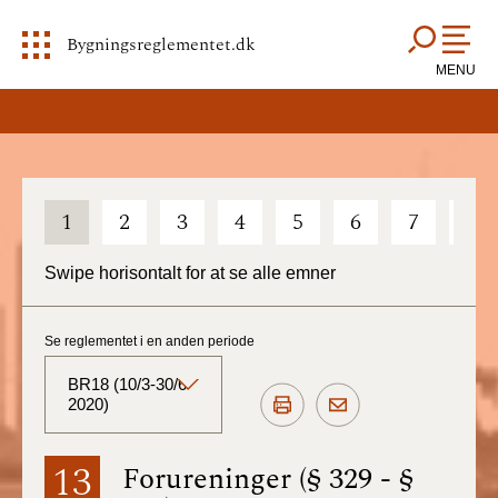
Bygningsreglementet.dk
MENU
1
2
3
4
5
6
7
8
Swipe horisontalt for at se alle emner
Se reglementet i en anden periode
BR18 (10/3-30/6
2020)
BR18 (Aktuelt)
13
Forureninger (§ 329 - §