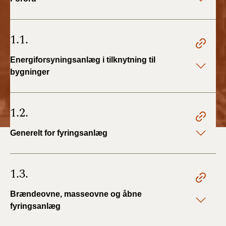
2022)
BR18 (1/1 - 30/6
1.1.
2022)
Energiforsyningsanlæg i tilknytning til
BR18 (29/6 - 31/12
bygninger
2021)
BR18 (1/1-29/6
1.2.
2021)
Generelt for fyringsanlæg
BR18 (1/7-31/12
2020)
1.3.
BR18 (10/3-30/6
2020)
Brændeovne, masseovne og åbne
fyringsanlæg
BR18 (1/1-9/3 2020)