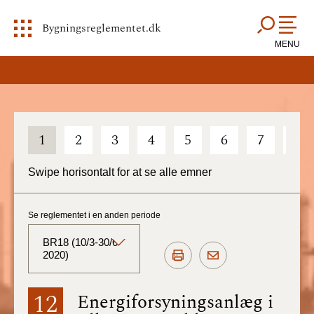
Bygningsreglementet.dk
MENU
1
2
3
4
5
6
7
8
Swipe horisontalt for at se alle emner
Se reglementet i en anden periode
BR18 (10/3-30/6
2020)
BR18 (Aktuelt)
12
Energiforsyningsanlæg i