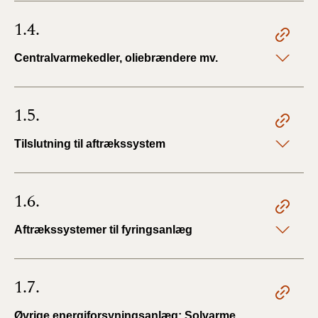
BR18 (4/7-31/12
1.4.
2019)
Centralvarmekedler, oliebrændere mv.
BR18 (1/1-4/7 2019)
BR18 (1/7-31/12
1.5.
2018)
Tilslutning til aftrækssystem
BR18 (1/1-30/6
2018)
1.6.
BR15 (2015-2018)
Aftrækssystemer til fyringsanlæg
Tidligere BR (1961-
2010)
1.7.
Øvrige energiforsyningsanlæg: Solvarme,