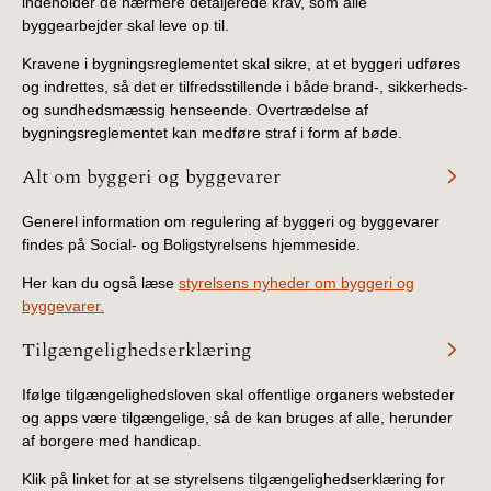
indeholder de nærmere detaljerede krav, som alle
BR18 (4/7-31/12
byggearbejder skal leve op til.
2019)
Kravene i bygningsreglementet skal sikre, at et byggeri udføres
og indrettes, så det er tilfredsstillende i både brand-, sikkerheds-
BR18 (1/1-4/7 2019)
og sundhedsmæssig henseende. Overtrædelse af
bygningsreglementet kan medføre straf i form af bøde.
BR18 (1/7-31/12
2018)
Alt om byggeri og byggevarer
Generel information om regulering af byggeri og byggevarer
BR18 (1/1-30/6
findes på Social- og Boligstyrelsens hjemmeside.
2018)
Her kan du også læse
styrelsens nyheder om byggeri og
BR15 (2015-2018)
byggevarer.
Tilgængelighedserklæring
Tidligere BR (1961-
2010)
Ifølge tilgængelighedsloven skal offentlige organers websteder
og apps være tilgængelige, så de kan bruges af alle, herunder
af borgere med handicap.
Klik på linket for at se styrelsens tilgængelighedserklæring for