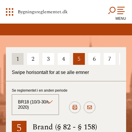
Bygningsreglementet.dk
MENU
1
2
3
4
5
6
7
8
Swipe horisontalt for at se alle emner
Se reglementet i en anden periode
BR18 (10/3-30/6
2020)
BR18 (Aktuelt)
5
Brand (§ 82 - § 158)