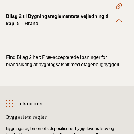
2022)
Bilag 2 til Bygningsreglementets vejledning til
BR18 (1/1 - 30/6
kap. 5 – Brand
2022)
BR18 (29/6 - 31/12
2021)
Find Bilag 2 her: Præ-accepterede løsninger for
BR18 (1/1-29/6
brandsikring af bygningsafsnit med etageboligbyggeri
2021)
BR18 (1/7-31/12
2020)
BR18 (10/3-30/6
Information
2020)
Information
Byggeriets regler
BR18 (1/1-9/3 2020)
Bygningsreglementet udspecificerer byggelovens krav og