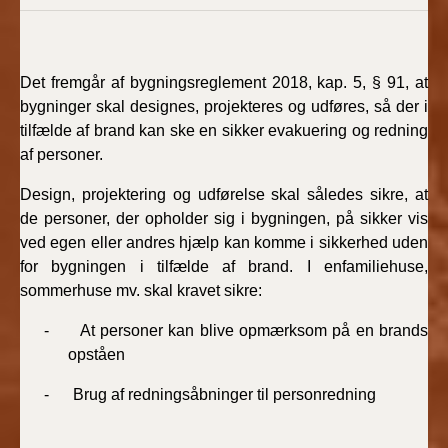
BR18 (4/7-31/12
2019)
Det fremgår af bygningsreglement 2018, kap. 5, § 91, at
BR18 (1/1-4/7 2019)
bygninger skal designes, projekteres og udføres, så der i
tilfælde af brand kan ske en sikker evakuering og redning
BR18 (1/7-31/12
2018)
af personer.
Design, projektering og udførelse skal således sikre, at
BR18 (1/1-30/6
de personer, der opholder sig i bygningen, på sikker vis
2018)
ved egen eller andres hjælp kan komme i sikkerhed uden
for bygningen i tilfælde af brand. I enfamiliehuse,
BR15 (2015-2018)
sommerhuse mv. skal kravet sikre:
Tidligere BR (1961-
- At personer kan blive opmærksom på en brands
2010)
opståen
- Brug af redningsåbninger til personredning