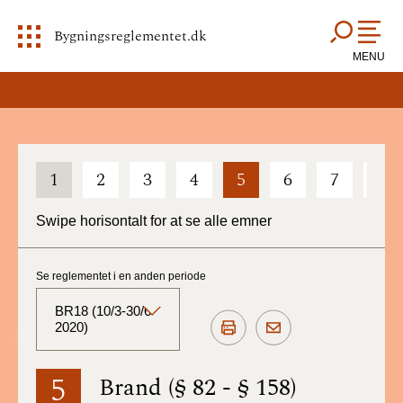
Bygningsreglementet.dk
MENU
1
2
3
4
5
6
7
8
Swipe horisontalt for at se alle emner
Se reglementet i en anden periode
BR18 (10/3-30/6
2020)
BR18 (Aktuelt)
5
Brand (§ 82 - § 158)