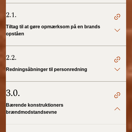
BR18 (4/7-31/12
2019)
2.1.
BR18 (1/1-4/7 2019)
Tiltag til at gøre opmærksom på en brands
opståen
BR18 (1/7-31/12
2018)
2.2.
BR18 (1/1-30/6
2018)
Redningsåbninger til personredning
BR15 (2015-2018)
3.0.
Tidligere BR (1961-
2010)
Bærende konstruktioners
brændmodstandsevne