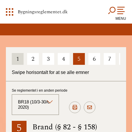
Bygningsreglementet.dk
MENU
1
2
3
4
5
6
7
8
Swipe horisontalt for at se alle emner
Se reglementet i en anden periode
BR18 (10/3-30/6
2020)
BR18 (Aktuelt)
5
Brand (§ 82 - § 158)