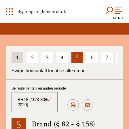
Bygningsreglementet.dk
MENU
1
2
3
4
5
6
7
8
Swipe horisontalt for at se alle emner
Se reglementet i en anden periode
BR18 (10/3-30/6
2020)
BR18 (Aktuelt)
5
Brand (§ 82 - § 158)