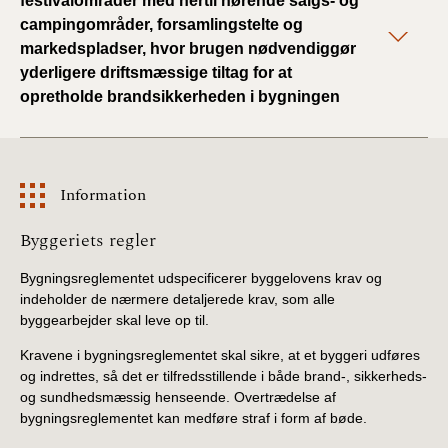
festivalområder med hertil hørende salgs- og
campingområder, forsamlingstelte og
markedspladser, hvor brugen nødvendiggør
yderligere driftsmæssige tiltag for at
opretholde brandsikkerheden i bygningen
Information
Information
Byggeriets regler
Bygningsreglementet udspecificerer byggelovens krav og
indeholder de nærmere detaljerede krav, som alle
byggearbejder skal leve op til.
Kravene i bygningsreglementet skal sikre, at et byggeri udføres
og indrettes, så det er tilfredsstillende i både brand-, sikkerheds-
og sundhedsmæssig henseende. Overtrædelse af
bygningsreglementet kan medføre straf i form af bøde.