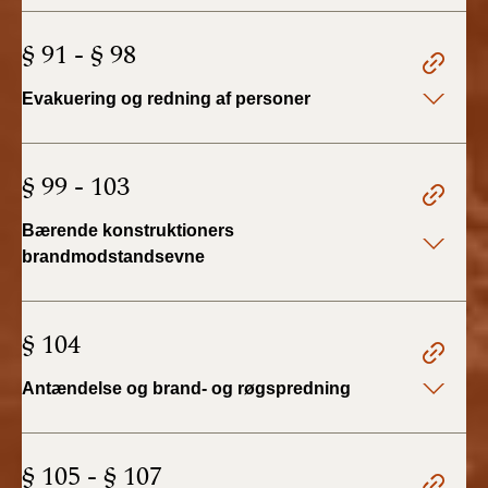
BR18 (4/7-31/12
2019)
§ 91 - § 98
BR18 (1/1-4/7 2019)
Evakuering og redning af personer
BR18 (1/7-31/12
2018)
§ 99 - 103
BR18 (1/1-30/6
Bærende konstruktioners
2018)
brandmodstandsevne
BR15 (2015-2018)
§ 104
Tidligere BR (1961-
2010)
Antændelse og brand- og røgspredning
§ 105 - § 107