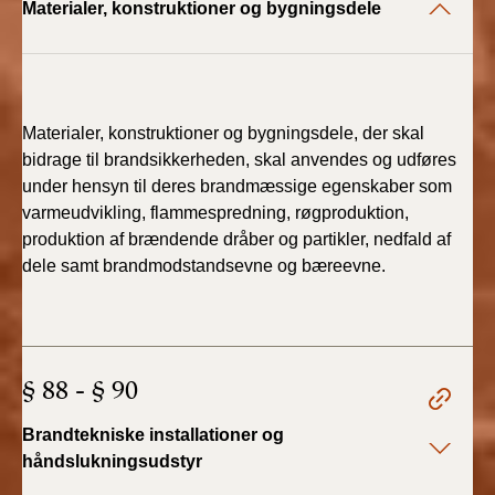
Materialer, konstruktioner og bygningsdele
2022)
BR18 (1/1 - 30/6
2022)
Materialer, konstruktioner og bygningsdele, der skal
BR18 (29/6 - 31/12
bidrage til brandsikkerheden, skal anvendes og udføres
2021)
under hensyn til deres brandmæssige egenskaber som
varmeudvikling, flammespredning, røgproduktion,
BR18 (1/1-29/6
produktion af brændende dråber og partikler, nedfald af
2021)
dele samt brandmodstandsevne og bæreevne.
BR18 (1/7-31/12
2020)
BR18 (10/3-30/6
§ 88 - § 90
2020)
Brandtekniske installationer og
BR18 (1/1-9/3 2020)
håndslukningsudstyr